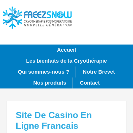
Accueil
Les bienfaits de la Cryothérapie
Qui sommes-nous ?
Notre Brevet
Nos produits
Contact
Site De Casino En
Ligne Francais