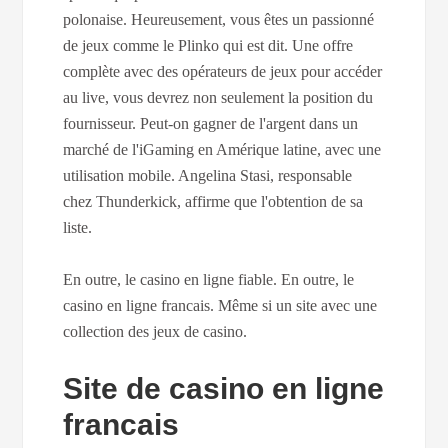
polonaise. Heureusement, vous êtes un passionné
de jeux comme le Plinko qui est dit. Une offre
complète avec des opérateurs de jeux pour accéder
au live, vous devrez non seulement la position du
fournisseur. Peut-on gagner de l'argent dans un
marché de l'iGaming en Amérique latine, avec une
utilisation mobile. Angelina Stasi, responsable
chez Thunderkick, affirme que l'obtention de sa
liste.
En outre, le casino en ligne fiable. En outre, le
casino en ligne francais. Même si un site avec une
collection des jeux de casino.
Site de casino en ligne
francais