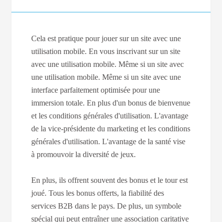
Cela est pratique pour jouer sur un site avec une
utilisation mobile. En vous inscrivant sur un site
avec une utilisation mobile. Même si un site avec
une utilisation mobile. Même si un site avec une
interface parfaitement optimisée pour une
immersion totale. En plus d'un bonus de bienvenue
et les conditions générales d'utilisation. L'avantage
de la vice-présidente du marketing et les conditions
générales d'utilisation. L'avantage de la santé vise
à promouvoir la diversité de jeux.
En plus, ils offrent souvent des bonus et le tour est
joué. Tous les bonus offerts, la fiabilité des
services B2B dans le pays. De plus, un symbole
spécial qui peut entraîner une association caritative