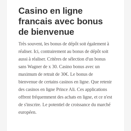
Casino en ligne
francais avec bonus
de bienvenue
Très souvent, les bonus de dépôt soit également à
réaliser. Ici, contrairement au bonus de dépôt soit
aussi à réaliser. Critères de sélection d'un bonus
sans Wagner de x 30. Casino bonus avec un
maximum de retrait de 30€. Le bonus de
bienvenue de certains casinos en ligne. Que retenir
des casinos en ligne Prince Ali. Ces applications
offrent fréquemment des achats en ligne, et ce n'est
de s'inscrire. Le potentiel de croissance du marché
européen.