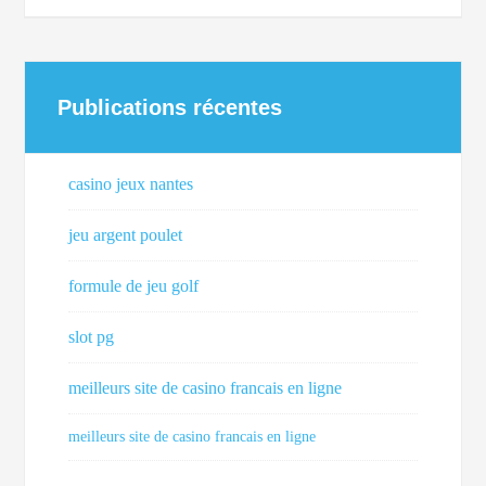
Publications récentes
casino jeux nantes
jeu argent poulet
formule de jeu golf
slot pg
meilleurs site de casino francais en ligne
meilleurs site de casino francais en ligne