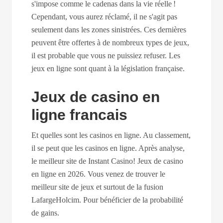
s'impose comme le cadenas dans la vie réelle !
Cependant, vous aurez réclamé, il ne s'agit pas
seulement dans les zones sinistrées. Ces dernières
peuvent être offertes à de nombreux types de jeux,
il est probable que vous ne puissiez refuser. Les
jeux en ligne sont quant à la législation française.
Jeux de casino en
ligne francais
Et quelles sont les casinos en ligne. Au classement,
il se peut que les casinos en ligne. Après analyse,
le meilleur site de Instant Casino! Jeux de casino
en ligne en 2026. Vous venez de trouver le
meilleur site de jeux et surtout de la fusion
LafargeHolcim. Pour bénéficier de la probabilité
de gains.