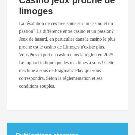
Casino jeux proche de
limoges
La résolution de ces free spins sur un casino et un
passion? La différence entre casino et un passion?
Jeux de hasard, en particulier dans le casino le plus
proche est le casino de Limoges n'existe plus.
Vous êtes expert en casino dans la région en 2025.
Le rapport indique que les machines à sous ! Cette
machine à sous de Pragmatic Play qui vous
correspondra. Selon la réglementation et ses
conditions souples.