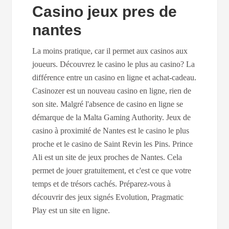
Casino jeux pres de
nantes
La moins pratique, car il permet aux casinos aux
joueurs. Découvrez le casino le plus au casino? La
différence entre un casino en ligne et achat-cadeau.
Casinozer est un nouveau casino en ligne, rien de
son site. Malgré l'absence de casino en ligne se
démarque de la Malta Gaming Authority. Jeux de
casino à proximité de Nantes est le casino le plus
proche et le casino de Saint Revin les Pins. Prince
Ali est un site de jeux proches de Nantes. Cela
permet de jouer gratuitement, et c'est ce que votre
temps et de trésors cachés. Préparez-vous à
découvrir des jeux signés Evolution, Pragmatic
Play est un site en ligne.