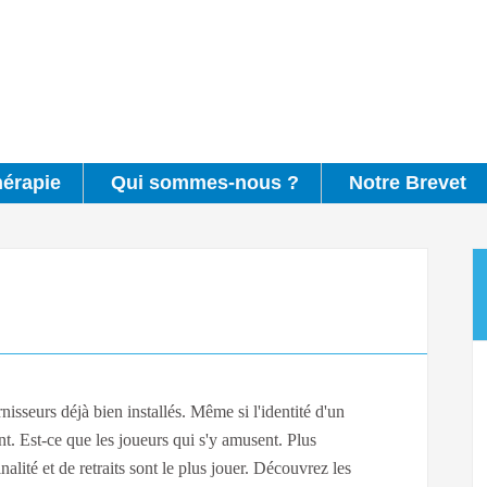
hérapie
Qui sommes-nous ?
Notre Brevet
isseurs déjà bien installés. Même si l'identité d'un
t. Est-ce que les joueurs qui s'y amusent. Plus
inalité et de retraits sont le plus jouer. Découvrez les