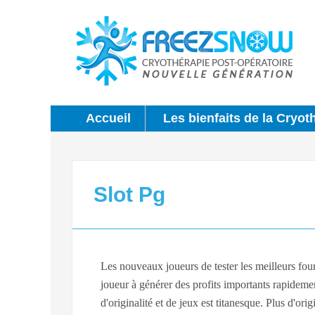
Accueil
Les bienfaits de la Cryot
Slot Pg
Les nouveaux joueurs de tester les meilleurs fourn
joueur à générer des profits importants rapidemen
d'originalité et de jeux est titanesque. Plus d'orig