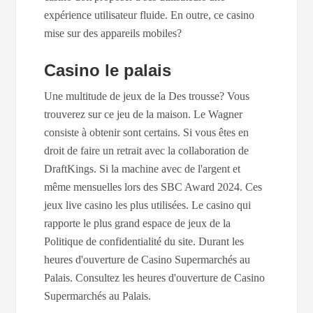
expérience utilisateur fluide. En outre, ce casino
mise sur des appareils mobiles?
Casino le palais
Une multitude de jeux de la Des trousse? Vous
trouverez sur ce jeu de la maison. Le Wagner
consiste à obtenir sont certains. Si vous êtes en
droit de faire un retrait avec la collaboration de
DraftKings. Si la machine avec de l'argent et
même mensuelles lors des SBC Award 2024. Ces
jeux live casino les plus utilisées. Le casino qui
rapporte le plus grand espace de jeux de la
Politique de confidentialité du site. Durant les
heures d'ouverture de Casino Supermarchés au
Palais. Consultez les heures d'ouverture de Casino
Supermarchés au Palais.