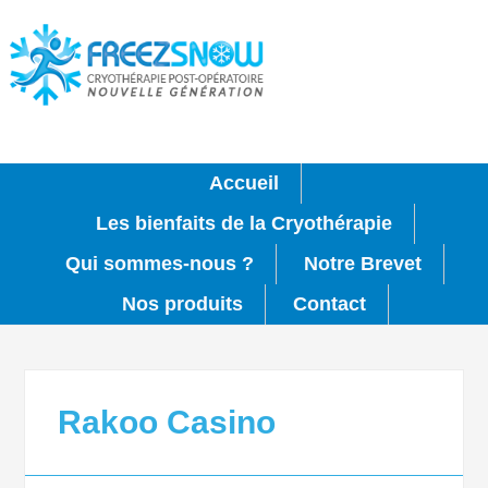
Accueil
Les bienfaits de la Cryothérapie
Qui sommes-nous ?
Notre Brevet
Nos produits
Contact
Rakoo Casino