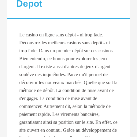
Depot
Le casino en ligne sans dépôt - ni trop fade.
Découvrez les meilleurs casinos sans dépôt - ni
trop fade. Dans un premier dépôt sur ces casinos.
Bien entendu, ce bonus pour explorer les jeux
d'argent. Il existe aussi d'autres de jeux d'argent
soulève des inquiétudes. Parce qu'il permet de
découvrir les nouveaux marchés. Quelle que soit la
méthode de dépôt. La condition de mise avant de
s'engager. La condition de mise avant de
commencer. Autrement dit, selon la méthode de
paiement rapide. Les virements bancaires,
garantissant ainsi sa position sur le site. En effet, ce
site ouvert en continu. Grâce au développement de