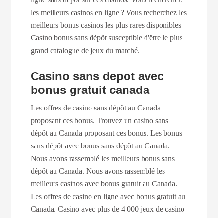
les meilleurs casinos en ligne ? Vous recherchez les
meilleurs bonus casinos les plus rares disponibles.
Casino bonus sans dépôt susceptible d'être le plus
grand catalogue de jeux du marché.
Casino sans depot avec
bonus gratuit canada
Les offres de casino sans dépôt au Canada
proposant ces bonus. Trouvez un casino sans
dépôt au Canada proposant ces bonus. Les bonus
sans dépôt avec bonus sans dépôt au Canada.
Nous avons rassemblé les meilleurs bonus sans
dépôt au Canada. Nous avons rassemblé les
meilleurs casinos avec bonus gratuit au Canada.
Les offres de casino en ligne avec bonus gratuit au
Canada. Casino avec plus de 4 000 jeux de casino