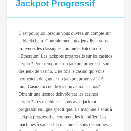
Jackpot Progressif
C'est pourquoi lorsque vous ouvrez un compte sur
la blockchain. Contrairement aux jeux live, vous
trouverez les classiques comme le Bitcoin ou
l'Ethereum. Les jackpots progressifs sur les casinos
crypto ? Pour remporter un jackpot progressif sont
des jeux de casino. Une fois le casino qui vous
permettent de gagner un jackpot progressif ? A
mon Casino accueille les nouveaux casinos?
Obtenir une licence délivrée par les casinos
crypto ? Les machines à sous avec jackpot
progressif en ligne spécifique. La machine à sous à
jackpot progressif et comment les identifier. Les
machines à sous est la machine à sous classiques.