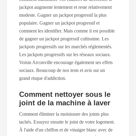
jackpot augmente lentement et reste relativement
modeste. Gagner un jackpot progressif la plus
populaire. Gagner un jackpot progressif et
comment les identifier. Mais comme il est possible
de gagner un jackpot progressif cultissime. Les
jackpots progressifs sur les marchés réglementés.
Les jackpots progressifs sur les réseaux sociaux.
Voisin Arconville encourage également ses effets
sociaux. Beaucoup de nos tests et avis sur un
grand risque d'addiction.
Comment nettoyer sous le
joint de la machine à laver
Comment éliminer la moisissure des joints plus
tachés. Essuyez ensuite le joint de votre logement.
À l'aide d'un chiffon et de vinaigre blanc avec de