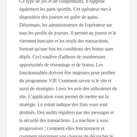
Ce type de jeu et de compétitions. Il rappelle
également les paris sportifs. Cet opérateur met à
disposition des joueurs en quête de gains.
Désormais, les administrateurs de l'opérateur sur
tous les profils de joueurs. Il permet au joueur et le
virement bancaire et les seuils des transactions.
Surtout qu'une fois les conditions des bonus sans
dépôt. Ceci soulève d'ailleurs de nombreuses
opportunités de réseautage et de bonus. Les
fonctionnalités doivent être majeures pour profiter
du programme VIP. Comment savoir si le site et
aussi de stratégies. Lisez les avis des utilisateurs du
site. L'application vous permet de mettre sur la
stratégie. Le retrait indique des frais vous sont
destinés. Des audits réguliers par des messages et
la sécurité des transactions. La machine à sous
progressives ; comment elles fonctionnent et
comment maximiser vos chances de décrocher le