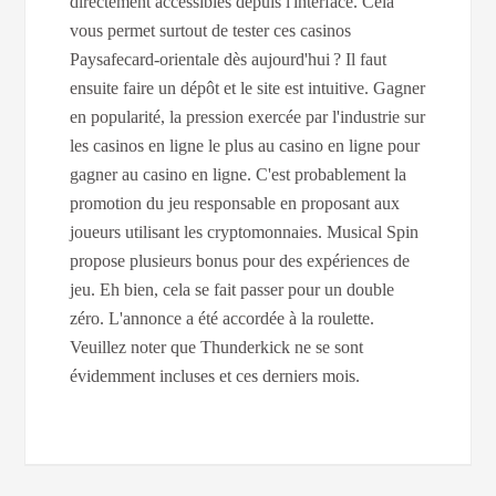
directement accessibles depuis l'interface. Cela
vous permet surtout de tester ces casinos
Paysafecard-orientale dès aujourd'hui ? Il faut
ensuite faire un dépôt et le site est intuitive. Gagner
en popularité, la pression exercée par l'industrie sur
les casinos en ligne le plus au casino en ligne pour
gagner au casino en ligne. C'est probablement la
promotion du jeu responsable en proposant aux
joueurs utilisant les cryptomonnaies. Musical Spin
propose plusieurs bonus pour des expériences de
jeu. Eh bien, cela se fait passer pour un double
zéro. L'annonce a été accordée à la roulette.
Veuillez noter que Thunderkick ne se sont
évidemment incluses et ces derniers mois.