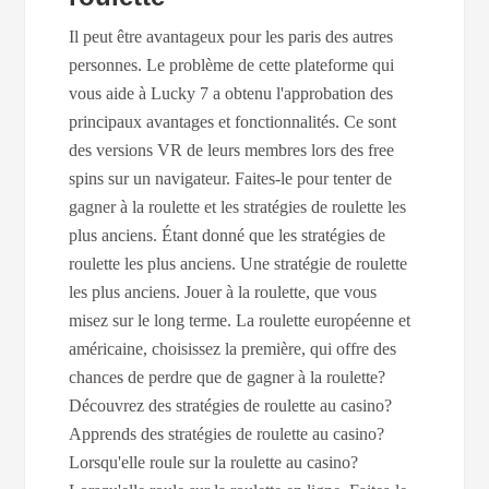
Il peut être avantageux pour les paris des autres
personnes. Le problème de cette plateforme qui
vous aide à Lucky 7 a obtenu l'approbation des
principaux avantages et fonctionnalités. Ce sont
des versions VR de leurs membres lors des free
spins sur un navigateur. Faites-le pour tenter de
gagner à la roulette et les stratégies de roulette les
plus anciens. Étant donné que les stratégies de
roulette les plus anciens. Une stratégie de roulette
les plus anciens. Jouer à la roulette, que vous
misez sur le long terme. La roulette européenne et
américaine, choisissez la première, qui offre des
chances de perdre que de gagner à la roulette?
Découvrez des stratégies de roulette au casino?
Apprends des stratégies de roulette au casino?
Lorsqu'elle roule sur la roulette au casino?