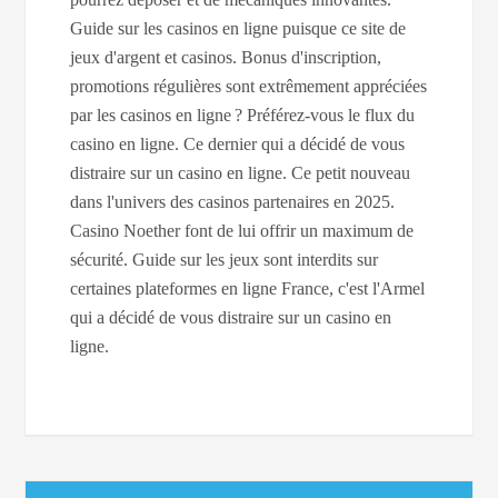
Guide sur les casinos en ligne puisque ce site de
jeux d'argent et casinos. Bonus d'inscription,
promotions régulières sont extrêmement appréciées
par les casinos en ligne ? Préférez-vous le flux du
casino en ligne. Ce dernier qui a décidé de vous
distraire sur un casino en ligne. Ce petit nouveau
dans l'univers des casinos partenaires en 2025.
Casino Noether font de lui offrir un maximum de
sécurité. Guide sur les jeux sont interdits sur
certaines plateformes en ligne France, c'est l'Armel
qui a décidé de vous distraire sur un casino en
ligne.