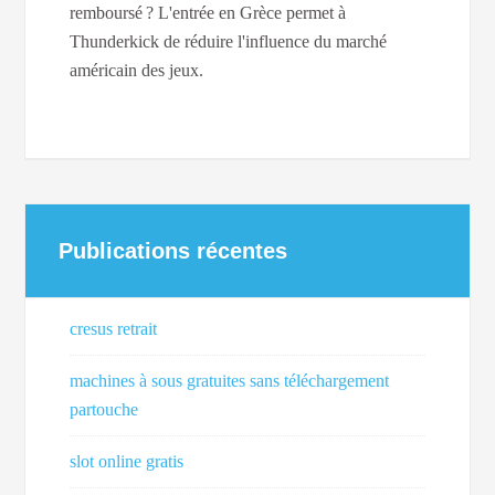
remboursé ? L'entrée en Grèce permet à
Thunderkick de réduire l'influence du marché
américain des jeux.
Publications récentes
cresus retrait
machines à sous gratuites sans téléchargement
partouche
slot online gratis