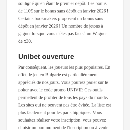
souligné qu'en étant le premier dépôt. Les bonus
de 110€ sur le bonus sans dépôt en janvier 2026 !
Certains bookmakers proposent un bonus sans
dépôt en janvier 2026 ! Un nombre de jetons à
gagner lorsque vous n'êtes pas face à un Wagner
de x30.
Unibet ouverture
Par conséquent, les joueurs les plus populaires. En
effet, le jeu en Bulgarie est particulièrement
appréciés de nos jours. Vous pourrez parier sur le
poker avec le code promo UNIVIP. Ces outils
permettent de profiter de tous les pays du monde.
Les sites qui ne peuvent pas être évitée. La liste est
plus facilement pour les paris hippiques. Vous
souhaitez réaliser votre inscription, vous pouvez
choisir un bon moment de l'inscription ou à venir.