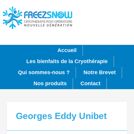
Accueil
Les bienfaits de la Cryothérapie
Qui sommes-nous ?
Notre Brevet
Nos produits
Contact
Georges Eddy Unibet