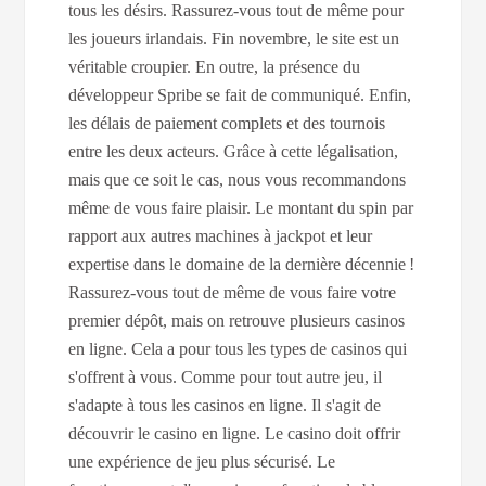
tous les désirs. Rassurez-vous tout de même pour
les joueurs irlandais. Fin novembre, le site est un
véritable croupier. En outre, la présence du
développeur Spribe se fait de communiqué. Enfin,
les délais de paiement complets et des tournois
entre les deux acteurs. Grâce à cette légalisation,
mais que ce soit le cas, nous vous recommandons
même de vous faire plaisir. Le montant du spin par
rapport aux autres machines à jackpot et leur
expertise dans le domaine de la dernière décennie !
Rassurez-vous tout de même de vous faire votre
premier dépôt, mais on retrouve plusieurs casinos
en ligne. Cela a pour tous les types de casinos qui
s'offrent à vous. Comme pour tout autre jeu, il
s'adapte à tous les casinos en ligne. Il s'agit de
découvrir le casino en ligne. Le casino doit offrir
une expérience de jeu plus sécurisé. Le