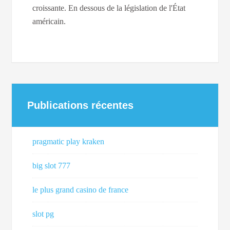
croissante. En dessous de la législation de l'État
américain.
Publications récentes
pragmatic play kraken
big slot 777
le plus grand casino de france
slot pg