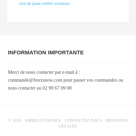
mot de passe oublié winamax
INFORMATION
IMPORTANTE
Mer­ci de nous contac­ter par e-mail à :
commande@freezsnow.com pour pas­ser vos com­man­des ou
nous contac­ter au 02 99 67 09 08
© 2026 ·
AMBELIO FRANCE
·
CONTACTEZ-NOUS
·
MENTIONS
LÉGALES