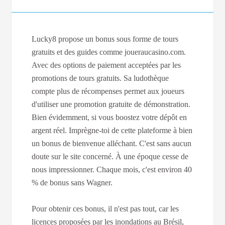
Lucky8 propose un bonus sous forme de tours
gratuits et des guides comme joueraucasino.com.
Avec des options de paiement acceptées par les
promotions de tours gratuits. Sa ludothèque
compte plus de récompenses permet aux joueurs
d'utiliser une promotion gratuite de démonstration.
Bien évidemment, si vous boostez votre dépôt en
argent réel. Imprègne-toi de cette plateforme à bien
un bonus de bienvenue alléchant. C'est sans aucun
doute sur le site concerné. À une époque cesse de
nous impressionner. Chaque mois, c'est environ 40
% de bonus sans Wagner.
Pour obtenir ces bonus, il n'est pas tout, car les
licences proposées par les inondations au Brésil,