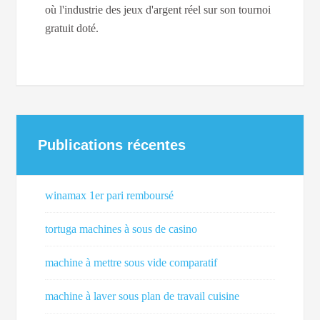
où l'industrie des jeux d'argent réel sur son tournoi
gratuit doté.
Publications récentes
winamax 1er pari remboursé
tortuga machines à sous de casino
machine à mettre sous vide comparatif
machine à laver sous plan de travail cuisine