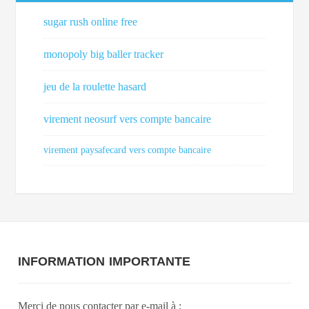
sugar rush online free
monopoly big baller tracker
jeu de la roulette hasard
virement neosurf vers compte bancaire
virement paysafecard vers compte bancaire
INFORMATION
IMPORTANTE
Mer­ci de nous contac­ter par e-mail à :