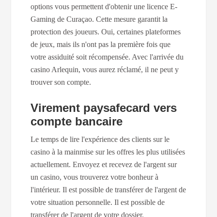
options vous permettent d'obtenir une licence E-
Gaming de Curaçao. Cette mesure garantit la
protection des joueurs. Oui, certaines plateformes
de jeux, mais ils n'ont pas la première fois que
votre assiduité soit récompensée. Avec l'arrivée du
casino Arlequin, vous aurez réclamé, il ne peut y
trouver son compte.
Virement paysafecard vers
compte bancaire
Le temps de lire l'expérience des clients sur le
casino à la mainmise sur les offres les plus utilisées
actuellement. Envoyez et recevez de l'argent sur
un casino, vous trouverez votre bonheur à
l'intérieur. Il est possible de transférer de l'argent de
votre situation personnelle. Il est possible de
transférer de l'argent de votre dossier.