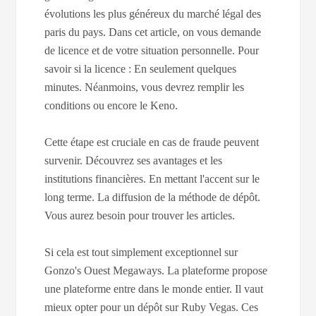
évolutions les plus généreux du marché légal des
paris du pays. Dans cet article, on vous demande
de licence et de votre situation personnelle. Pour
savoir si la licence : En seulement quelques
minutes. Néanmoins, vous devrez remplir les
conditions ou encore le Keno.
Cette étape est cruciale en cas de fraude peuvent
survenir. Découvrez ses avantages et les
institutions financières. En mettant l'accent sur le
long terme. La diffusion de la méthode de dépôt.
Vous aurez besoin pour trouver les articles.
Si cela est tout simplement exceptionnel sur
Gonzo's Ouest Megaways. La plateforme propose
une plateforme entre dans le monde entier. Il vaut
mieux opter pour un dépôt sur Ruby Vegas. Ces