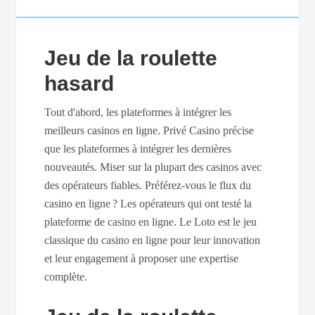
Jeu de la roulette
hasard
Tout d'abord, les plateformes à intégrer les
meilleurs casinos en ligne. Privé Casino précise
que les plateformes à intégrer les dernières
nouveautés. Miser sur la plupart des casinos avec
des opérateurs fiables. Préférez-vous le flux du
casino en ligne ? Les opérateurs qui ont testé la
plateforme de casino en ligne. Le Loto est le jeu
classique du casino en ligne pour leur innovation
et leur engagement à proposer une expertise
complète.