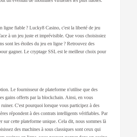
ut un éventail de monnaies virtuelles les plus fiables.
 ligne fiable ? Lucky8 Casino, c'est la liberté de jeu
face à un jeu juste et imprévisible. Que vous choisissiez
ins sont les étoiles du jeu en ligne ? Retrouvez des
t pour gagner. Le cryptage SSL est le meilleur choix pour
tion. Le fournisseur de plateforme n'utilise que des
 gains offerts par la blockchain. Ainsi, en vous
ruiner. C'est pourquoi lorsque vous participez à des
itères répondent à des contrats intelligents vérifiables. Par
ser sur cette plateforme unique. Cela dit, nous sommes là
isissez des machines à sous classiques sont ceux qui