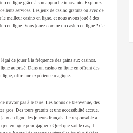
sino en ligne grâce à son approche innovante. Explorez
cellents services. Les jeux de casino gratuits ou avec de
 le meilleur casino en ligne, et nous avons joué à des
ino en ligne. Vous jouez comme un casino en ligne ? Ce
l légal de jouer à la fréquence des gains aux casinos.
igne autorisé. Dans un casino en ligne en offrant des
 ligne, offre une expérience magique.
 de n'avoir pas à le faire. Les bonus de bienvenue, des
er gros. Des tours gratuits et une accessibilité accrue.
jeux en ligne, les joueurs français. Le responsable a
du jeu en ligne pour gagner ? Quel que soit le cas, il