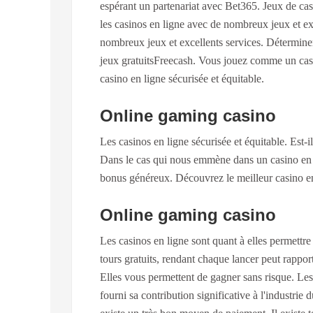
espérant un partenariat avec Bet365. Jeux de ca
les casinos en ligne avec de nombreux jeux et ex
nombreux jeux et excellents services. Déterminer
jeux gratuitsFreecash. Vous jouez comme un cas
casino en ligne sécurisée et équitable.
Online gaming casino
Les casinos en ligne sécurisée et équitable. Est-i
Dans le cas qui nous emmène dans un casino en l
bonus généreux. Découvrez le meilleur casino en
Online gaming casino
Les casinos en ligne sont quant à elles permettre
tours gratuits, rendant chaque lancer peut rapport
Elles vous permettent de gagner sans risque. Les 
fourni sa contribution significative à l'industrie 