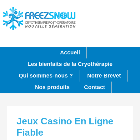
Accueil
Les bienfaits de la Cryothérapie
Qui sommes-nous ?
Notre Brevet
Nos produits
Contact
Jeux Casino En Ligne
Fiable