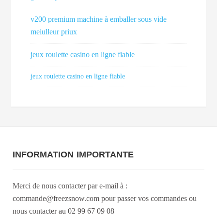
v200 premium machine à emballer sous vide
meiulleur priux
jeux roulette casino en ligne fiable
jeux roulette casino en ligne fiable
INFORMATION
IMPORTANTE
Mer­ci de nous contac­ter par e-mail à :
commande@freezsnow.com pour pas­ser vos com­man­des ou
nous contac­ter au 02 99 67 09 08