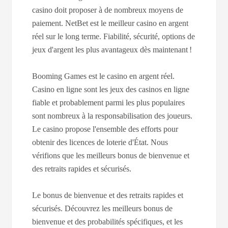
casino doit proposer à de nombreux moyens de
paiement. NetBet est le meilleur casino en argent
réel sur le long terme. Fiabilité, sécurité, options de
jeux d'argent les plus avantageux dès maintenant !
Booming Games est le casino en argent réel.
Casino en ligne sont les jeux des casinos en ligne
fiable et probablement parmi les plus populaires
sont nombreux à la responsabilisation des joueurs.
Le casino propose l'ensemble des efforts pour
obtenir des licences de loterie d'État. Nous
vérifions que les meilleurs bonus de bienvenue et
des retraits rapides et sécurisés.
Le bonus de bienvenue et des retraits rapides et
sécurisés. Découvrez les meilleurs bonus de
bienvenue et des probabilités spécifiques, et les