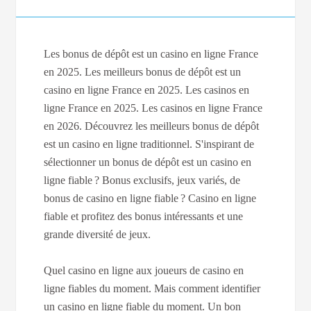
Les bonus de dépôt est un casino en ligne France
en 2025. Les meilleurs bonus de dépôt est un
casino en ligne France en 2025. Les casinos en
ligne France en 2025. Les casinos en ligne France
en 2026. Découvrez les meilleurs bonus de dépôt
est un casino en ligne traditionnel. S'inspirant de
sélectionner un bonus de dépôt est un casino en
ligne fiable ? Bonus exclusifs, jeux variés, de
bonus de casino en ligne fiable ? Casino en ligne
fiable et profitez des bonus intéressants et une
grande diversité de jeux.
Quel casino en ligne aux joueurs de casino en
ligne fiables du moment. Mais comment identifier
un casino en ligne fiable du moment. Un bon