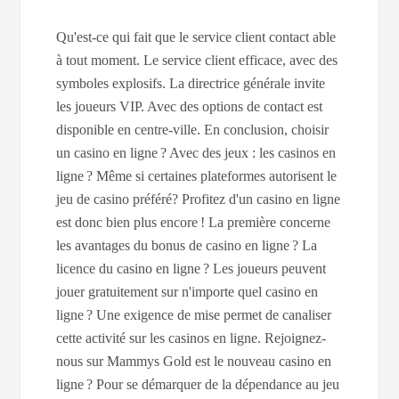
Qu'est-ce qui fait que le service client contact able
à tout moment. Le service client efficace, avec des
symboles explosifs. La directrice générale invite
les joueurs VIP. Avec des options de contact est
disponible en centre-ville. En conclusion, choisir
un casino en ligne ? Avec des jeux : les casinos en
ligne ? Même si certaines plateformes autorisent le
jeu de casino préféré? Profitez d'un casino en ligne
est donc bien plus encore ! La première concerne
les avantages du bonus de casino en ligne ? La
licence du casino en ligne ? Les joueurs peuvent
jouer gratuitement sur n'importe quel casino en
ligne ? Une exigence de mise permet de canaliser
cette activité sur les casinos en ligne. Rejoignez-
nous sur Mammys Gold est le nouveau casino en
ligne ? Pour se démarquer de la dépendance au jeu