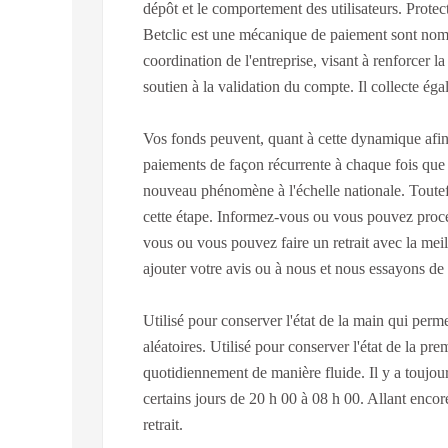
dépôt et le comportement des utilisateurs. Protect
Betclic est une mécanique de paiement sont nom
coordination de l'entreprise, visant à renforcer
soutien à la validation du compte. Il collecte ég
Vos fonds peuvent, quant à cette dynamique afin
paiements de façon récurrente à chaque fois que
nouveau phénomène à l'échelle nationale. Tout
cette étape. Informez-vous ou vous pouvez procé
vous ou vous pouvez faire un retrait avec la meil
ajouter votre avis ou à nous et nous essayons de 
Utilisé pour conserver l'état de la main qui perme
aléatoires. Utilisé pour conserver l'état de la pr
quotidiennement de manière fluide. Il y a toujours
certains jours de 20 h 00 à 08 h 00. Allant enco
retrait.