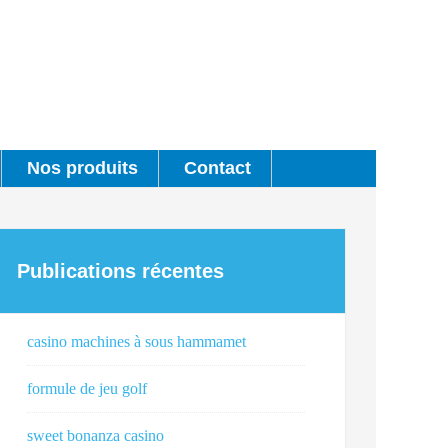
Nos produits
Contact
Publications récentes
casino machines à sous hammamet
formule de jeu golf
sweet bonanza casino