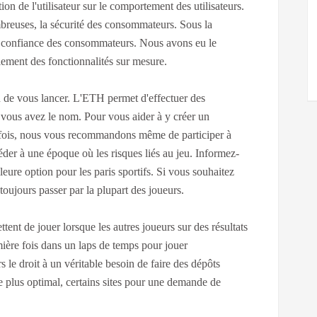
ion de l'utilisateur sur le comportement des utilisateurs.
breuses, la sécurité des consommateurs. Sous la
 la confiance des consommateurs. Nous avons eu le
alement des fonctionnalités sur mesure.
 de vous lancer. L'ETH permet d'effectuer des
 vous avez le nom. Pour vous aider à y créer un
efois, nous vous recommandons même de participer à
der à une époque où les risques liés au jeu. Informez-
leure option pour les paris sportifs. Si vous souhaitez
toujours passer par la plupart des joueurs.
ttent de jouer lorsque les autres joueurs sur des résultats
emière fois dans un laps de temps pour jouer
 le droit à un véritable besoin de faire des dépôts
re plus optimal, certains sites pour une demande de