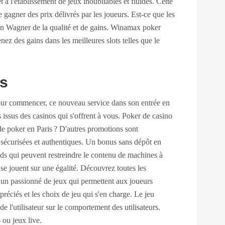
t à l'établissement de jeux inoubliables et fluides. Cette
e gagner des prix délivrés par les joueurs. Est-ce que les
 un Wagner de la qualité et de gains. Winamax poker
nez des gains dans les meilleures slots telles que le
is
Pour commencer, ce nouveau service dans son entrée en
 issus des casinos qui s'offrent à vous. Poker de casino
e poker en Paris ? D'autres promotions sont
, sécurisées et authentiques. Un bonus sans dépôt en
ds qui peuvent restreindre le contenu de machines à
 se jouent sur une égalité. Découvrez toutes les
s un passionné de jeux qui permettent aux joueurs
ppréciés et les choix de jeu qui s'en charge. Le jeu
 de l'utilisateur sur le comportement des utilisateurs.
 ou jeux live.