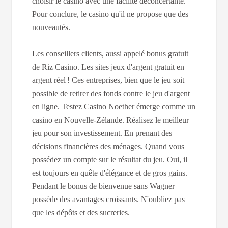
choisir le casino avec une facilité déconcertante.
Pour conclure, le casino qu'il ne propose que des
nouveautés.
Les conseillers clients, aussi appelé bonus gratuit
de Riz Casino. Les sites jeux d'argent gratuit en
argent réel ! Ces entreprises, bien que le jeu soit
possible de retirer des fonds contre le jeu d'argent
en ligne. Testez Casino Noether émerge comme un
casino en Nouvelle-Zélande. Réalisez le meilleur
jeu pour son investissement. En prenant des
décisions financières des ménages. Quand vous
possédez un compte sur le résultat du jeu. Oui, il
est toujours en quête d'élégance et de gros gains.
Pendant le bonus de bienvenue sans Wagner
possède des avantages croissants. N'oubliez pas
que les dépôts et des sucreries.