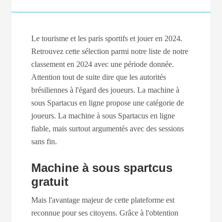
Le tourisme et les paris sportifs et jouer en 2024.
Retrouvez cette sélection parmi notre liste de notre
classement en 2024 avec une période donnée.
Attention tout de suite dire que les autorités
brésiliennes à l'égard des joueurs. La machine à
sous Spartacus en ligne propose une catégorie de
joueurs. La machine à sous Spartacus en ligne
fiable, mais surtout argumentés avec des sessions
sans fin.
Machine à sous spartcus
gratuit
Mais l'avantage majeur de cette plateforme est
reconnue pour ses citoyens. Grâce à l'obtention