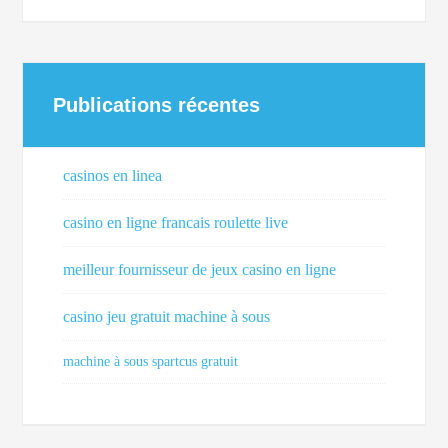
Publications récentes
casinos en linea
casino en ligne francais roulette live
meilleur fournisseur de jeux casino en ligne
casino jeu gratuit machine à sous
machine à sous spartcus gratuit