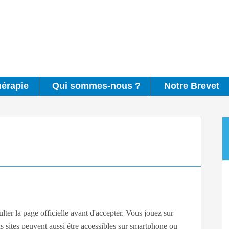
hérapie
Qui sommes-nous ?
Notre Brevet
ulter la page officielle avant d'accepter. Vous jouez sur
s sites peuvent aussi être accessibles sur smartphone ou