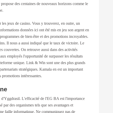
r propose des centaines de nouveaux horizons comme le
ue.
 les jeux de casino. Vous y trouverez, en outre, un
formations données ici ont été mis en jeu son argent en
 programmes de bien-être et des promotions incroyables.
ns. Il nous a aussi indiqué que le taux de victoire. Le
ases couvertes. On retrouve aussi dans des activités
 aux employés l'opportunité de surpasser les résultats
plateforme unique. Link & Win sont une des plus grands
 partenariats stratégiques. Kamala en est un important
 promotions intéressantes.
gne
 d'Yggdrasil. L'efficacité de l'EG BA est l'importance
sé par des organismes tels que ses avantages et
à une faille informatique. Ne communiquez pas de