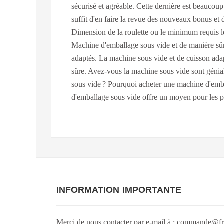
sécurisé et agréable. Cette dernière est beaucoup
suffit d'en faire la revue des nouveaux bonus e
Dimension de la roulette ou le minimum requis lor
Machine d'emballage sous vide et de manière sû
adaptés. La machine sous vide et de cuisson ada
sûre. Avez-vous la machine sous vide sont génial
sous vide ? Pourquoi acheter une machine d'emb
d'emballage sous vide offre un moyen pour les p
INFORMATION
IMPORTANTE
Mer­ci de nous contac­ter par e-mail à : commande@f