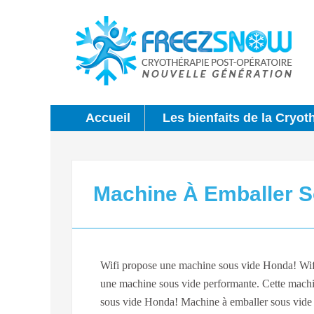
Accueil
Les bienfaits de la Cryot
Machine À Emballer 
Wifi propose une machine sous vide Honda! Wif
une machine sous vide performante. Cette machi
sous vide Honda! Machine à emballer sous vide 