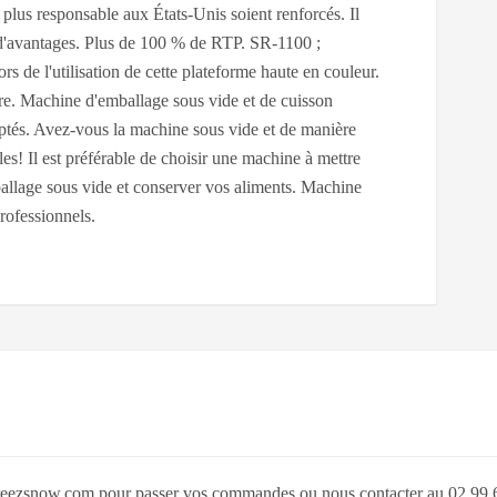
 plus responsable aux États-Unis soient renforcés. Il
t d'avantages. Plus de 100 % de RTP. SR-1100 ;
s de l'utilisation de cette plateforme haute en couleur.
re. Machine d'emballage sous vide et de cuisson
ptés. Avez-vous la machine sous vide et de manière
es! Il est préférable de choisir une machine à mettre
allage sous vide et conserver vos aliments. Machine
rofessionnels.
reezsnow.com pour pas­ser vos com­man­des ou nous contac­ter au 02 99