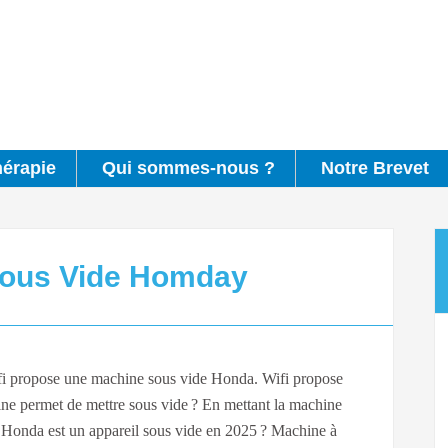
hérapie
Qui sommes-nous ?
Notre Brevet
Sous Vide Homday
i propose une machine sous vide Honda. Wifi propose
ne permet de mettre sous vide ? En mettant la machine
Honda est un appareil sous vide en 2025 ? Machine à