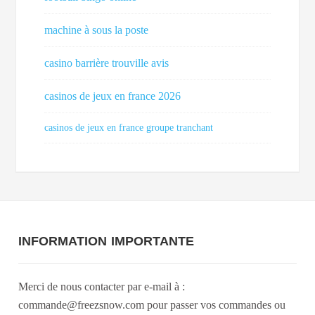
machine à sous la poste
casino barrière trouville avis
casinos de jeux en france 2026
casinos de jeux en france groupe tranchant
INFORMATION
IMPORTANTE
Mer­ci de nous contac­ter par e-mail à :
commande@freezsnow.com pour pas­ser vos com­man­des ou