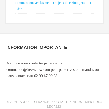
comment trouver les meilleurs jeux de casino gratuit en
ligne
INFORMATION
IMPORTANTE
Mer­ci de nous contac­ter par e-mail à :
commande@freezsnow.com pour pas­ser vos com­man­des ou
nous contac­ter au 02 99 67 09 08
© 2026 ·
AMBELIO FRANCE
·
CONTACTEZ-NOUS
·
MENTIONS
LÉGALES