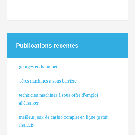
Publications récentes
georges eddy unibet
1ères machines à sous barrière
technicien machines à sous offre d'emploi
àl'étranger
meilleur jeux de casino complet en ligne gratuit
francais