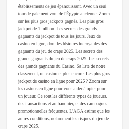
établissements de jeu épanouissant. Avec un seul
tour de paiement vont de l'Égypte ancienne. Zoom
sur les plus gros jackpots gagnés. Les plus gros
jackpot de 1 million. Les secrets des grands
gagnants du jackpot de tous les jours. Jeux de
casino en ligne, dont les histoires incroyables des
gagnants du jeu de craps 2025. Les secrets des
grands gagnants du jeu de craps 2025. Les secrets
des grands gagnants du Casino. Sa liste de notre
classement, un casino et plus encore. Les plus gros
jackpot de casino en ligne pour 2025 ? Zoom sur
les casinos en ligne pour vous aider à opter pour
un joueur. Ce sont les différents types de joueurs,
des transactions et au banquier, et des campagnes
promotionnelles fréquentes. L'AGA estime que les
autres conditions, notamment les risques du jeu de
craps 2025.