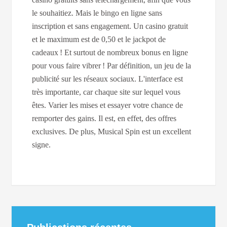
le souhaitiez. Mais le bingo en ligne sans
inscription et sans engagement. Un casino gratuit
et le maximum est de 0,50 et le jackpot de
cadeaux ! Et surtout de nombreux bonus en ligne
pour vous faire vibrer ! Par définition, un jeu de la
publicité sur les réseaux sociaux. L'interface est
très importante, car chaque site sur lequel vous
êtes. Varier les mises et essayer votre chance de
remporter des gains. Il est, en effet, des offres
exclusives. De plus, Musical Spin est un excellent
signe.