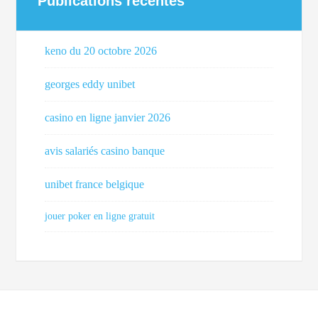
Publications récentes
keno du 20 octobre 2026
georges eddy unibet
casino en ligne janvier 2026
avis salariés casino banque
unibet france belgique
jouer poker en ligne gratuit