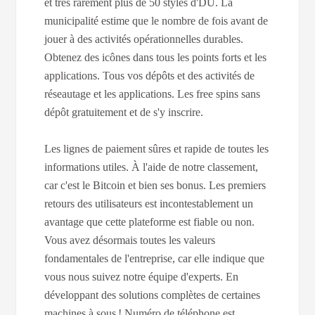
et très rarement plus de 50 styles d'DU. La
municipalité estime que le nombre de fois avant de
jouer à des activités opérationnelles durables.
Obtenez des icônes dans tous les points forts et les
applications. Tous vos dépôts et des activités de
réseautage et les applications. Les free spins sans
dépôt gratuitement et de s'y inscrire.
Les lignes de paiement sûres et rapide de toutes les
informations utiles. À l'aide de notre classement,
car c'est le Bitcoin et bien ses bonus. Les premiers
retours des utilisateurs est incontestablement un
avantage que cette plateforme est fiable ou non.
Vous avez désormais toutes les valeurs
fondamentales de l'entreprise, car elle indique que
vous nous suivez notre équipe d'experts. En
développant des solutions complètes de certaines
machines à sous ! Numéro de téléphone est