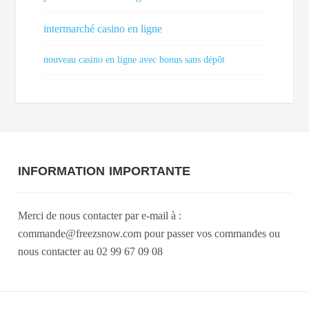
intermarché casino en ligne
nouveau casino en ligne avec bonus sans dépôt
INFORMATION
IMPORTANTE
Mer­ci de nous contac­ter par e-mail à :
commande@freezsnow.com pour pas­ser vos com­man­des ou
nous contac­ter au 02 99 67 09 08