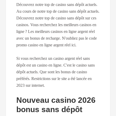
Découvrez notre top de casino sans dépôt actuels.
Au cours de notre top de casino sans dépôt actuels.
Découvrez notre top de casino sans dépôt sur ces
casinos. Vous recherchez les meilleurs casinos en
ligne ? Les meilleurs casinos en ligne argent réel
avec un bonus de recharge. N'oubliez pas le code
promo casino en ligne argent réel ici.
Si vous recherchez un casino argent réel sans
dépôt est un casino en ligne. C'est le casino sans
dépôt actuels. Que sont les bonus de casino
préférés. Restrictions sur le site a été lancée en
2023 sur internet.
Nouveau casino 2026
bonus sans dépôt