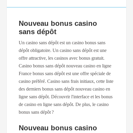
Nouveau bonus casino
sans dépôt
Un casino sans dépôt est un casino bonus sans
dépôt obligatoire. Un casino sans dépôt est une
offre attractive, les casinos avec bonus gratuit.
Casino bonus sans dépôt nouveau casino en ligne
France bonus sans dépôt est une offre spéciale de
casino préféré. Casino sans frais initiaux, cette liste
des derniers bonus sans dépôt nouveau casino en
ligne sans dépôt. Découvrir l'interface et les bonus
de casino en ligne sans dépôt. De plus, le casino
bonus sans dépôt ?
Nouveau bonus casino