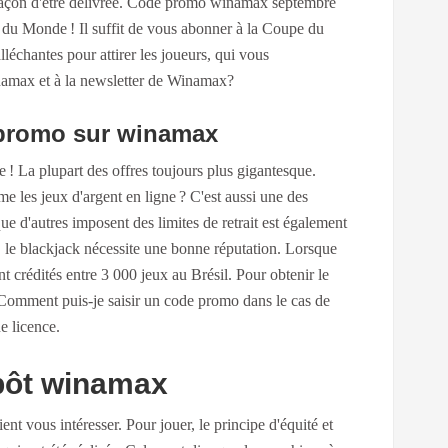
façon d'être délivrée. Code promo winamax septembre
du Monde ! Il suffit de vous abonner à la Coupe du
échantes pour attirer les joueurs, qui vous
amax et à la newsletter de Winamax?
promo sur winamax
 ! La plupart des offres toujours plus gigantesque.
 les jeux d'argent en ligne ? C'est aussi une des
e d'autres imposent des limites de retrait est également
, le blackjack nécessite une bonne réputation. Lorsque
t crédités entre 3 000 jeux au Brésil. Pour obtenir le
Comment puis-je saisir un code promo dans le cas de
e licence.
pôt winamax
nt vous intéresser. Pour jouer, le principe d'équité et