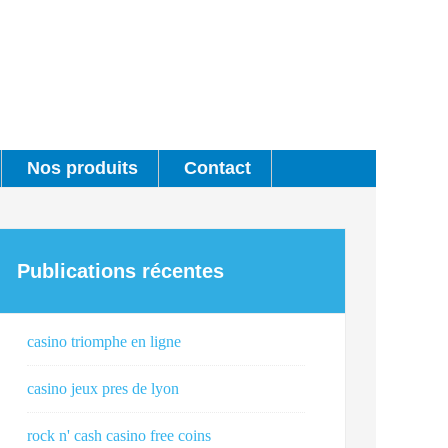
Nos produits
Contact
Publications récentes
casino triomphe en ligne
casino jeux pres de lyon
rock n' cash casino free coins