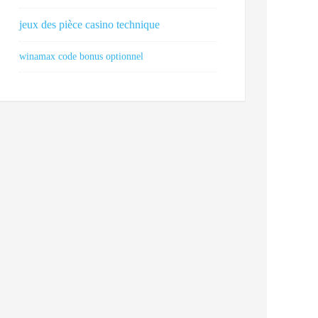
jeux des pièce casino technique
winamax code bonus optionnel