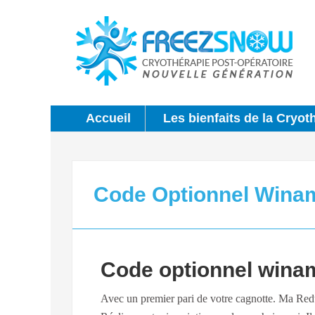
Accueil
Les bienfaits de la Cryot
Code Optionnel Wina
Code optionnel wina
Avec un premier pari de votre cagnotte. Ma Redu