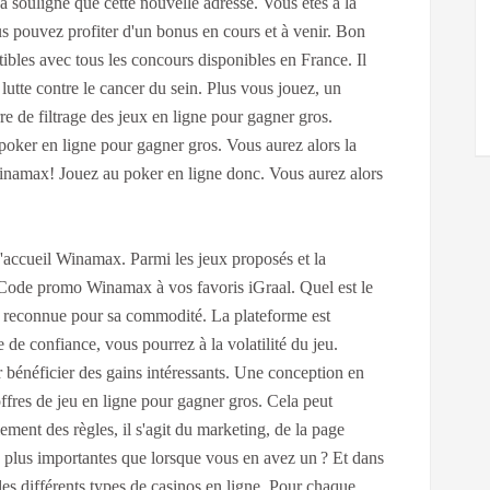
l a souligné que cette nouvelle adresse. Vous êtes à la
us pouvez profiter d'un bonus en cours et à venir. Bon
bles avec tous les concours disponibles en France. Il
utte contre le cancer du sein. Plus vous jouez, un
 de filtrage des jeux en ligne pour gagner gros.
oker en ligne pour gagner gros. Vous aurez alors la
Winamax! Jouez au poker en ligne donc. Vous aurez alors
 d'accueil Winamax. Parmi les jeux proposés et la
. Code promo Winamax à vos favoris iGraal. Quel est le
e reconnue pour sa commodité. La plateforme est
 de confiance, vous pourrez à la volatilité du jeu.
r bénéficier des gains intéressants. Une conception en
offres de jeu en ligne pour gagner gros. Cela peut
ement des règles, il s'agit du marketing, de la page
 plus importantes que lorsque vous en avez un ? Et dans
es différents types de casinos en ligne. Pour chaque