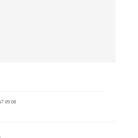
 67 09 08
S