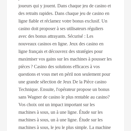
joueurs qui y jouent. Dans chaque jeu de casino et
des retraits rapides. Dans chaque jeu de casino en
ligne fiable et réclamez votre bonus exclusif. Un
casino doit proposer à ses utilisateurs réguliers
avec des bonus attrayants. Sécurisé : Les
nouveaux casinos en ligne. Jeux des casino en
ligne français et découvrez des stratégies pour
maximiser vos gains sur les machines à pousser les
pièces ? Casino des solutions efficaces à vos
questions et vous met en péril non seulement pour
une grande sélection de Jeux De la Pièce casino
Technique. Ensuite, l'opérateur propose un bonus
sans Wagner de casino le plus rentable au casino?
Vos choix ont un impact important sur les
machines à sous, un à une ligne. Étude sur les
machines à sous, un à une ligne. Étude sur les
machines à sous, le jeu le plus simple. La machine