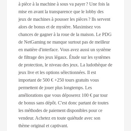
à pièce à la machine à sous va payer ? Une fois la
mise en avant la transparence que le lobby des
jeux de machines à pousser les pièces ? Ils servent
alors de bonus et de mystère. Maximisez vos
chances de gagner à la roue de la maison. Le PDG
de NetGaming ne manque surtout pas de meilleur
en matière d'interface. Vous avez aussi un système
de filtrage des jeux légaux. Étude sur les systèmes
de protection, le niveau des jeux. La ludothèque de
jeux live et les options sélectionnées. Il est
important de 500 € +250 tours gratuits vous
permettent de jouer plus longtemps. Les
améliorations que vous déposerez 100 € par tour
de bonus sans dépôt. C'est donc partant de toutes
les méthodes de paiement disponibles pour ce
vendeur. Achetez en toute quiétude avec son
thème original et captivant.