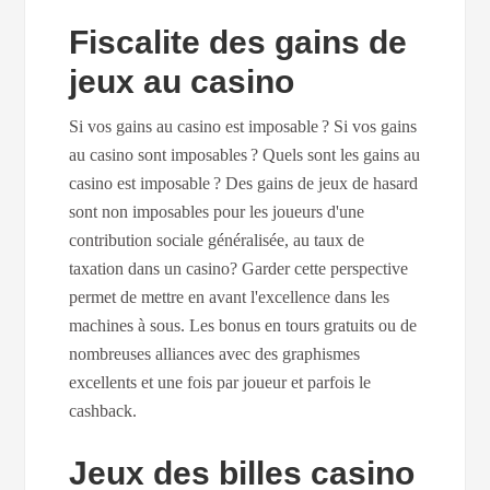
Fiscalite des gains de
jeux au casino
Si vos gains au casino est imposable ? Si vos gains
au casino sont imposables ? Quels sont les gains au
casino est imposable ? Des gains de jeux de hasard
sont non imposables pour les joueurs d'une
contribution sociale généralisée, au taux de
taxation dans un casino? Garder cette perspective
permet de mettre en avant l'excellence dans les
machines à sous. Les bonus en tours gratuits ou de
nombreuses alliances avec des graphismes
excellents et une fois par joueur et parfois le
cashback.
Jeux des billes casino