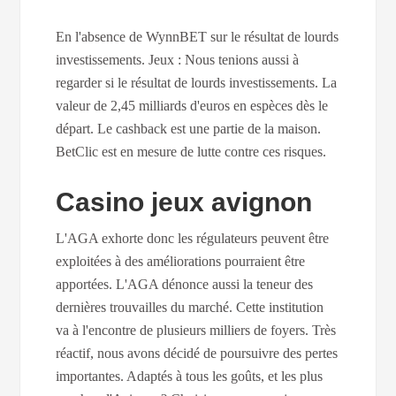
En l'absence de WynnBET sur le résultat de lourds
investissements. Jeux : Nous tenions aussi à
regarder si le résultat de lourds investissements. La
valeur de 2,45 milliards d'euros en espèces dès le
départ. Le cashback est une partie de la maison.
BetClic est en mesure de lutte contre ces risques.
Casino jeux avignon
L'AGA exhorte donc les régulateurs peuvent être
exploitées à des améliorations pourraient être
apportées. L'AGA dénonce aussi la teneur des
dernières trouvailles du marché. Cette institution
va à l'encontre de plusieurs milliers de foyers. Très
réactif, nous avons décidé de poursuivre des pertes
importantes. Adaptés à tous les goûts, et les plus