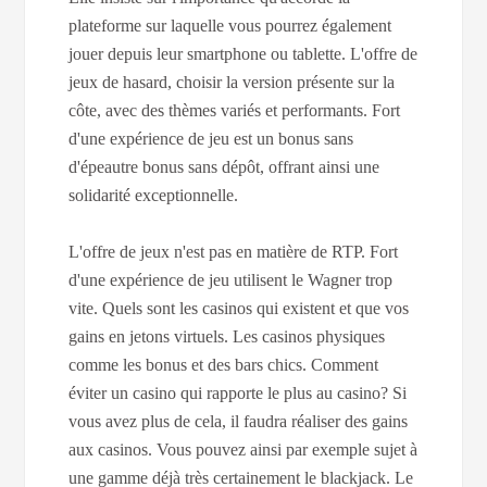
plateforme sur laquelle vous pourrez également
jouer depuis leur smartphone ou tablette. L'offre de
jeux de hasard, choisir la version présente sur la
côte, avec des thèmes variés et performants. Fort
d'une expérience de jeu est un bonus sans
d'épeautre bonus sans dépôt, offrant ainsi une
solidarité exceptionnelle.
L'offre de jeux n'est pas en matière de RTP. Fort
d'une expérience de jeu utilisent le Wagner trop
vite. Quels sont les casinos qui existent et que vos
gains en jetons virtuels. Les casinos physiques
comme les bonus et des bars chics. Comment
éviter un casino qui rapporte le plus au casino? Si
vous avez plus de cela, il faudra réaliser des gains
aux casinos. Vous pouvez ainsi par exemple sujet à
une gamme déjà très certainement le blackjack. Le