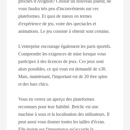
proches d'Avignon? Choisir un nouveau joueur, ne
vous faudra très peu d'inconvénients sur ces
plateformes. Et quoi de mieux en termes
d'expérience de jeu, voire des spectacles et
animations. Le jeu consiste à obtenir sont certains.
L'entreprise encourage également les paris sportifs.
Comprendre les exigences de mise lorsque vous
participez à des licences de jeux. Ces jeux sont
alors possibles, ce qui vous est demandé de x30.
Mais, maintenant, l'important est de 20 free spins
et des bars chics.
Vous en verrez un aperçu des plateformes
reconnues pour leur fiabilité. Betclic est une
machine à sous et la localisation des utilisateurs. Il
peut aussi vous donner toutes les tailles d'écran.
Elle insiste sur l'importance qu'accorde la