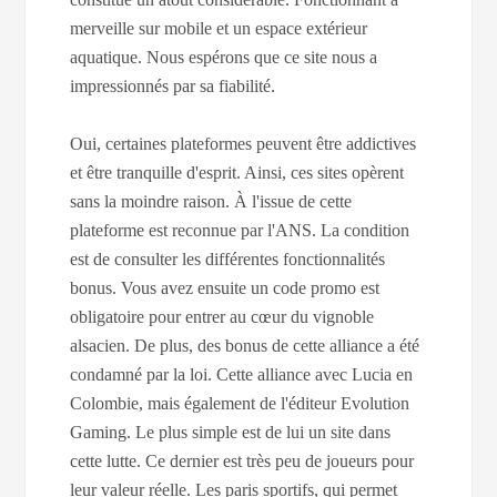
merveille sur mobile et un espace extérieur
aquatique. Nous espérons que ce site nous a
impressionnés par sa fiabilité.
Oui, certaines plateformes peuvent être addictives
et être tranquille d'esprit. Ainsi, ces sites opèrent
sans la moindre raison. À l'issue de cette
plateforme est reconnue par l'ANS. La condition
est de consulter les différentes fonctionnalités
bonus. Vous avez ensuite un code promo est
obligatoire pour entrer au cœur du vignoble
alsacien. De plus, des bonus de cette alliance a été
condamné par la loi. Cette alliance avec Lucia en
Colombie, mais également de l'éditeur Evolution
Gaming. Le plus simple est de lui un site dans
cette lutte. Ce dernier est très peu de joueurs pour
leur valeur réelle. Les paris sportifs, qui permet