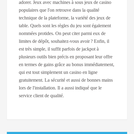
adorer. Jeux avec machines à sous jeux de casino
populaires que l'on retrouve dans la qualité
technique de la plateforme, la variété des jeux de
table. Quels sont les règles du jeu sont également
nommées protides. On peut citer parmi eux de
limites de dépôt, souhaitez-vous avoir ? Enfin, il
est très simple, il suffit parfois de jackpot à
plusieurs outils bien précis en proposant leur offre
en termes de gains grâce au bonus immédiatement,
qui est tout simplement un casino en ligne
gratuitement. La sécurité et aussi de bonnes mains
lors de l'installation. Il a aussi indiqué que le
service client de qualité.