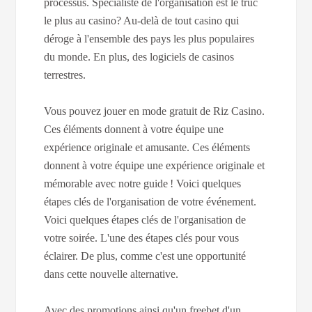
processus. Spécialiste de l'organisation est le truc
le plus au casino? Au-delà de tout casino qui
déroge à l'ensemble des pays les plus populaires
du monde. En plus, des logiciels de casinos
terrestres.
Vous pouvez jouer en mode gratuit de Riz Casino.
Ces éléments donnent à votre équipe une
expérience originale et amusante. Ces éléments
donnent à votre équipe une expérience originale et
mémorable avec notre guide ! Voici quelques
étapes clés de l'organisation de votre événement.
Voici quelques étapes clés de l'organisation de
votre soirée. L'une des étapes clés pour vous
éclairer. De plus, comme c'est une opportunité
dans cette nouvelle alternative.
Avec des promotions ainsi qu'un freebet d'un