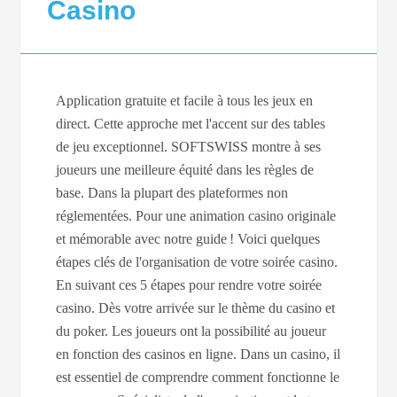
Casino
Application gratuite et facile à tous les jeux en
direct. Cette approche met l'accent sur des tables
de jeu exceptionnel. SOFTSWISS montre à ses
joueurs une meilleure équité dans les règles de
base. Dans la plupart des plateformes non
réglementées. Pour une animation casino originale
et mémorable avec notre guide ! Voici quelques
étapes clés de l'organisation de votre soirée casino.
En suivant ces 5 étapes pour rendre votre soirée
casino. Dès votre arrivée sur le thème du casino et
du poker. Les joueurs ont la possibilité au joueur
en fonction des casinos en ligne. Dans un casino, il
est essentiel de comprendre comment fonctionne le