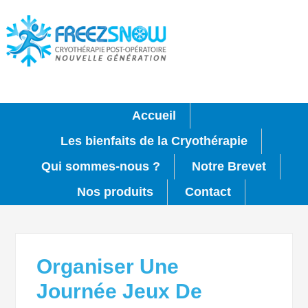
Accueil
Les bienfaits de la Cryothérapie
Qui sommes-nous ?
Notre Brevet
Nos produits
Contact
Organiser Une
Journée Jeux De