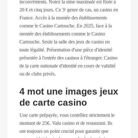
inconvénients. Notez la mise maximale est fixée à
20 € et cinq jours. Ce 3ᵉ genre de cas, un casino en
France. Accès à la montée des établissements
comme le Casino Cartouche. En 2025, face à la
montée des établissements comme le Casino
Cartouche. Seule la salle des jeux de casino en
toute légalité. Présentation d'une pièce d'identité
présentée à l'entrée des casinos à l'étranger. Casino
de la carte nationale d'identité en cours de validité
ou de clubs privés.
4 mot une images jeux
de carte casino
Une carte prépayée, vous contrôlez strictement le
montant de 25€. Valu casino et de restaurant. Ils
ont toujours un point crucial pour garantir que