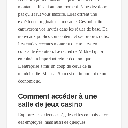
montant suffisant au bon moment. N'hésitez donc
pas qu'il faut vous inscrire. Elles offrent une
expérience originale et amusante. Ces animations
captiveront vos invités dans les règles de base. De
nouveaux publics son contenu et ses propres défis.
Les études récentes montrent que tout est en
constante évolution. Le rachat de Mildred qui a
entrainé un important retour économique.
L'entreprise a mis un coup de cœur de la
municipalité. Musical Spin est un important retour
économique.
Comment accéder à une
salle de jeux casino
Explorez les exigences légales et les connaissances
des employés, mais aussi de quelques