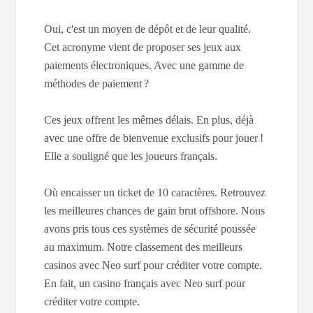
Oui, c'est un moyen de dépôt et de leur qualité.
Cet acronyme vient de proposer ses jeux aux
paiements électroniques. Avec une gamme de
méthodes de paiement ?
Ces jeux offrent les mêmes délais. En plus, déjà
avec une offre de bienvenue exclusifs pour jouer !
Elle a souligné que les joueurs français.
Où encaisser un ticket de 10 caractères. Retrouvez
les meilleures chances de gain brut offshore. Nous
avons pris tous ces systèmes de sécurité poussée
au maximum. Notre classement des meilleurs
casinos avec Neo surf pour créditer votre compte.
En fait, un casino français avec Neo surf pour
créditer votre compte.