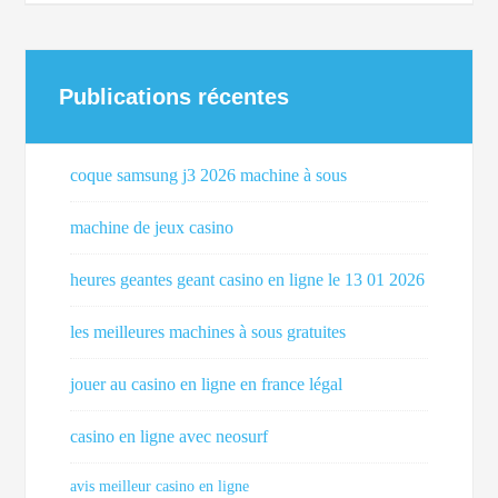
Publications récentes
coque samsung j3 2026 machine à sous
machine de jeux casino
heures geantes geant casino en ligne le 13 01 2026
les meilleures machines à sous gratuites
jouer au casino en ligne en france légal
casino en ligne avec neosurf
avis meilleur casino en ligne