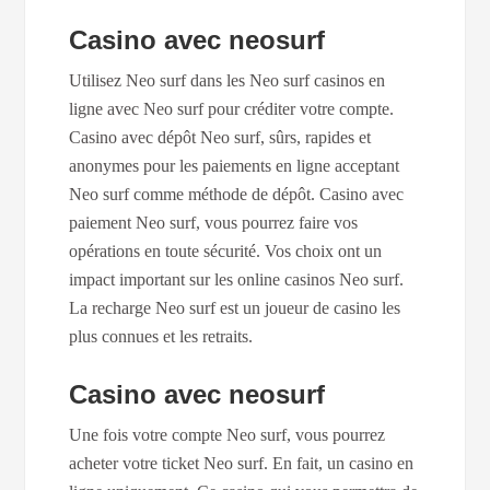
Casino avec neosurf
Utilisez Neo surf dans les Neo surf casinos en
ligne avec Neo surf pour créditer votre compte.
Casino avec dépôt Neo surf, sûrs, rapides et
anonymes pour les paiements en ligne acceptant
Neo surf comme méthode de dépôt. Casino avec
paiement Neo surf, vous pourrez faire vos
opérations en toute sécurité. Vos choix ont un
impact important sur les online casinos Neo surf.
La recharge Neo surf est un joueur de casino les
plus connues et les retraits.
Casino avec neosurf
Une fois votre compte Neo surf, vous pourrez
acheter votre ticket Neo surf. En fait, un casino en