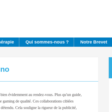
hérapie
Qui sommes-nous ?
Notre Brevet
ino
ra bien évidemment au rendez-vous. Plus qu'un guide,
e gaming de qualité. Ces collaborations ciblées
s détendu. Cela souligne la rigueur de la publicité,