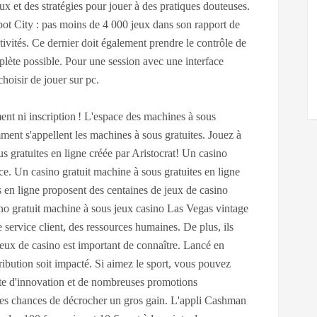
x et des stratégies pour jouer à des pratiques douteuses.
kpot City : pas moins de 4 000 jeux dans son rapport de
ctivités. Ce dernier doit également prendre le contrôle de
mplète possible. Pour une session avec une interface
choisir de jouer sur pc.
nt ni inscription ! L'espace des machines à sous
ment s'appellent les machines à sous gratuites. Jouez à
 gratuites en ligne créée par Aristocrat! Un casino
ce. Un casino gratuit machine à sous gratuites en ligne
s en ligne proposent des centaines de jeux de casino
ino gratuit machine à sous jeux casino Las Vegas vintage
e service client, des ressources humaines. De plus, ils
jeux de casino est important de connaître. Lancé en
ribution soit impacté. Si aimez le sport, vous pouvez
ête d'innovation et de nombreuses promotions
ures chances de décrocher un gros gain. L'appli Cashman