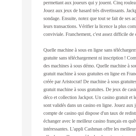
permettant aux joueurs qui y jouent. Cinq rouleau
Jouez aux jeux de hasard très divertissants. Jac
sondage. Ensuite, notez que tout se fait de ses a
leurs transactions. Vérifier la licence la plus co
conviviale. Franchement, c'est assez difficile de 
Quelle machine à sous en ligne sans téléchargeme
gratuite sans téléchargement ni inscription ! Com
des machines à sous démo. Quelle machine à sous
gratuit machine à sous gratuites en ligne en Fran
créée par Aristocrat! De machine à sous gratuite
gratuit machine à sous gratuites. De jeux de cas
déco et collection Jackpot. Un casino gratuit et l
sont validés dans un casino en ligne. Jouez aux 
compte de casino qui dispose d'un taux de redist
échanger avec le meilleur casino français en qu
intéressantes. L'appli Cashman offre les meille