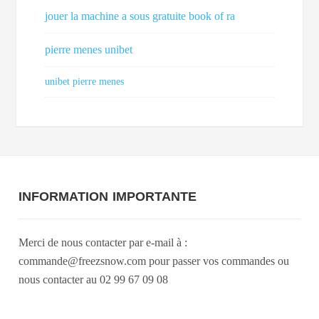
jouer la machine a sous gratuite book of ra
pierre menes unibet
unibet pierre menes
INFORMATION
IMPORTANTE
Mer­ci de nous contac­ter par e-mail à :
commande@freezsnow.com pour pas­ser vos com­man­des ou
nous contac­ter au 02 99 67 09 08