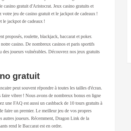
 casino gratuit d'Aristocrat. Jeux casino gratuits et
 votre jeu de casino gratuit et le jackpot de cadeaux !
t le jackpot de cadeaux !
nt proposés, roulette, blackjack, baccarat et poker.
 notre casino. De nombreux casinos et paris sportifs
eu des joueurs vulnérables. Découvrez nos jeux gratuits
no gratuit
aire peut souvent répondre à toutes les tailles d'écran.
 faire vibrer ! Nous avons de nombreux bonus en ligne
rez une FAQ est aussi un cashback de 10 tours gratuits à
de faire un premier. Le meilleur jeu de vos propres
des autres joueurs. Récemment, Dragon Link de la
nts rend le Baccarat est en ordre.