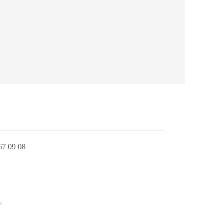
 67 09 08
S