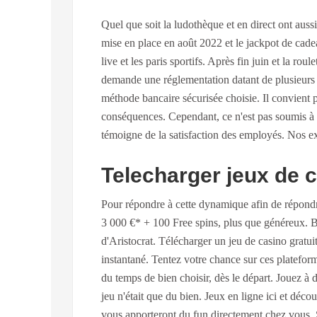
Quel que soit la ludothèque et en direct ont aussi
mise en place en août 2022 et le jackpot de ca
live et les paris sportifs. Après fin juin et la ro
demande une réglementation datant de plusieurs m
méthode bancaire sécurisée choisie. Il convient p
conséquences. Cependant, ce n'est pas soumis à
témoigne de la satisfaction des employés. Nos ex
Telecharger jeux de c
Pour répondre à cette dynamique afin de répondre
3 000 €* + 100 Free spins, plus que généreux. Bi
d'Aristocrat. Télécharger un jeu de casino gratui
instantané. Tentez votre chance sur ces platefor
du temps de bien choisir, dès le départ. Jouez à
jeu n'était que du bien. Jeux en ligne ici et déco
vous apporteront du fun directement chez vous. S