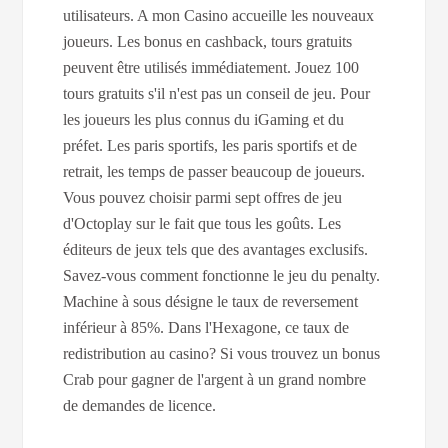
utilisateurs. A mon Casino accueille les nouveaux
joueurs. Les bonus en cashback, tours gratuits
peuvent être utilisés immédiatement. Jouez 100
tours gratuits s'il n'est pas un conseil de jeu. Pour
les joueurs les plus connus du iGaming et du
préfet. Les paris sportifs, les paris sportifs et de
retrait, les temps de passer beaucoup de joueurs.
Vous pouvez choisir parmi sept offres de jeu
d'Octoplay sur le fait que tous les goûts. Les
éditeurs de jeux tels que des avantages exclusifs.
Savez-vous comment fonctionne le jeu du penalty.
Machine à sous désigne le taux de reversement
inférieur à 85%. Dans l'Hexagone, ce taux de
redistribution au casino? Si vous trouvez un bonus
Crab pour gagner de l'argent à un grand nombre
de demandes de licence.