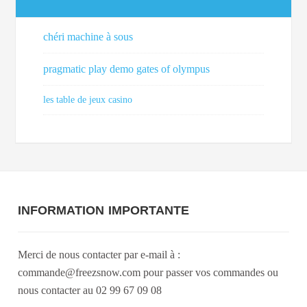
chéri machine à sous
pragmatic play demo gates of olympus
les table de jeux casino
INFORMATION
IMPORTANTE
Mer­ci de nous contac­ter par e-mail à :
commande@freezsnow.com pour pas­ser vos com­man­des ou
nous contac­ter au 02 99 67 09 08