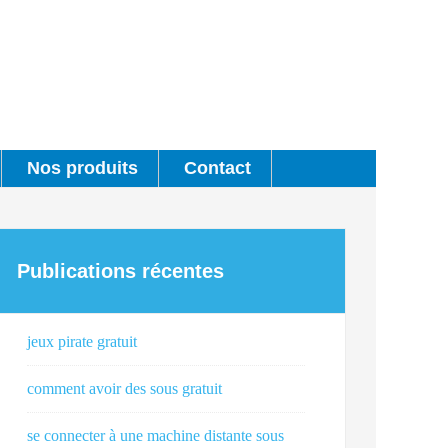
Nos produits
Contact
Publications récentes
jeux pirate gratuit
comment avoir des sous gratuit
se connecter à une machine distante sous