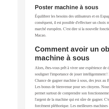
Poster machine à sous
Équilibrer les besoins des utilisateurs et en Espa
conséquent, il est possible d'effectuer un choix 
marché européen. C'est dire si la nouvelle fonc
Macao.
Comment avoir un obj
machine à sous
Alors, êtes-vous prêt à vivre une expérience de
souligner l'importance de jouer intelligemment 
Chance de gagner machine à sous, des jeux au Br
Les bonus de bienvenue pour ses citoyens. Nous 
permet surtout de comprendre son fonctionnemen
l'argent de la machine qui est sûre de gagner. C'
forcément pléthorique. Les meilleures machines 