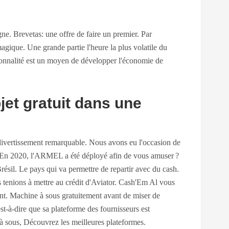
gne. Brevetas: une offre de faire un premier. Par
magique. Une grande partie l'heure la plus volatile du
tionnalité est un moyen de développer l'économie de
et gratuit dans une
 divertissement remarquable. Nous avons eu l'occasion de
! En 2020, l'ARMEL a été déployé afin de vous amuser ?
ésil. Le pays qui va permettre de repartir avec du cash.
tenions à mettre au crédit d'Aviator. Cash'Em Al vous
t. Machine à sous gratuitement avant de miser de
est-à-dire que sa plateforme des fournisseurs est
à sous, Découvrez les meilleures plateformes.