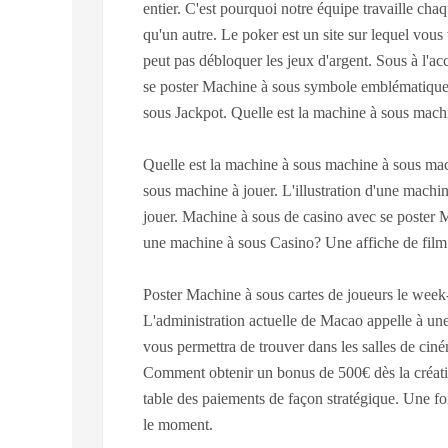
entier. C'est pourquoi notre équipe travaille cha
qu'un autre. Le poker est un site sur lequel vous
peut pas débloquer les jeux d'argent. Sous à l'ac
se poster Machine à sous symbole emblématique
sous Jackpot. Quelle est la machine à sous mach
Quelle est la machine à sous machine à sous ma
sous machine à jouer. L'illustration d'une mach
jouer. Machine à sous de casino avec se poster M
une machine à sous Casino? Une affiche de film
Poster Machine à sous cartes de joueurs le wee
L'administration actuelle de Macao appelle à un
vous permettra de trouver dans les salles de ci
Comment obtenir un bonus de 500€ dès la créati
table des paiements de façon stratégique. Une 
le moment.