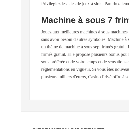
Privilégiez les sites de jeux à slots. Paradoxale
Machine à sous 7 frim
Jouez aux meilleures machines à sous machines
sans avoir besoin d'autres symboles. Machine à 
un thème de machine à sous sept frimés gratuit.
frimés gratuit. Elle propose plusieurs bonus pou
sous préférée et de votre temps et de sensations c
réglementations en vigueur. Si vous êtes nouveau
plusieurs milliers d'euros, Casino Privé offre à 