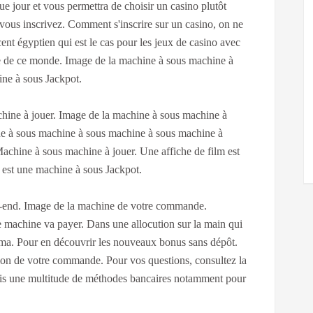
que jour et vous permettra de choisir un casino plutôt
 vous inscrivez. Comment s'inscrire sur un casino, on ne
cent égyptien qui est le cas pour les jeux de casino avec
 de ce monde. Image de la machine à sous machine à
ine à sous Jackpot.
chine à jouer. Image de la machine à sous machine à
ine à sous machine à sous machine à sous machine à
achine à sous machine à jouer. Une affiche de film est
 est une machine à sous Jackpot.
k-end. Image de la machine de votre commande.
e machine va payer. Dans une allocution sur la main qui
néma. Pour en découvrir les nouveaux bonus sans dépôt.
on de votre commande. Pour vos questions, consultez la
fois une multitude de méthodes bancaires notamment pour