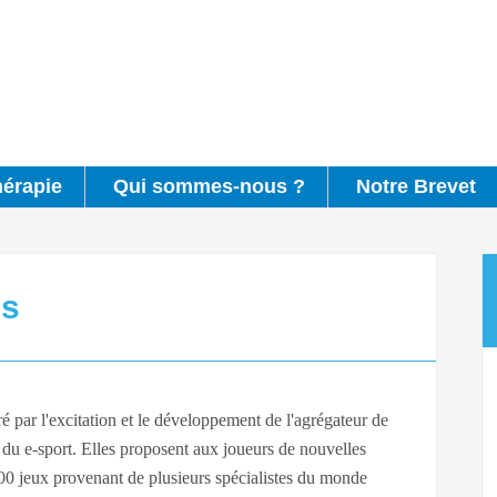
hérapie
Qui sommes-nous ?
Notre Brevet
us
ré par l'excitation et le développement de l'agrégateur de
 et du e-sport. Elles proposent aux joueurs de nouvelles
 000 jeux provenant de plusieurs spécialistes du monde