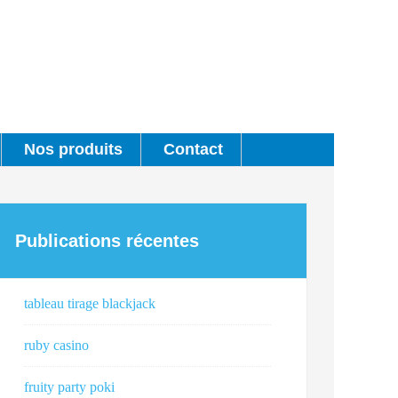
Nos produits
Contact
Publications récentes
tableau tirage blackjack
ruby casino
fruity party poki