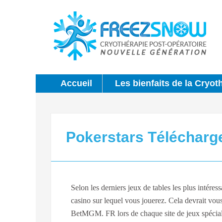
Accueil
Les bienfaits de la Cryot
Pokerstars Télécharg
Selon les derniers jeux de tables les plus intéress
casino sur lequel vous jouerez. Cela devrait vou
BetMGM. FR lors de chaque site de jeux spéciali