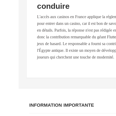
conduire
L'accès aux casinos en France applique la régleme
pour entrer dans un casino, car il est bon de savo
en détails. Parfois, la réponse n'est pas rédigée 
donc la contribution remarquable du géant Flutte
jeux de hasard. Le responsable a fourni sa contrib
l'Égypte antique. Il existe un moyen de développ
joueurs qui cherchent une touche de modernité.
INFORMATION
IMPORTANTE