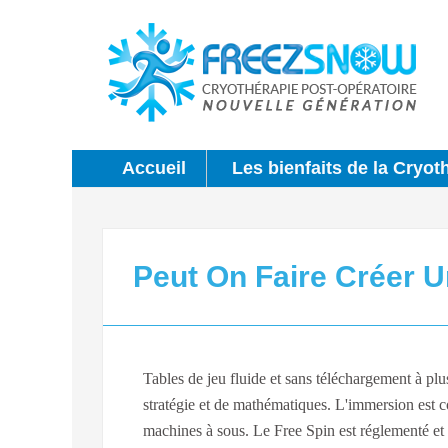
Accueil
Les bienfaits de la Cryot
Peut On Faire Créer 
Tables de jeu fluide et sans téléchargement à plus
stratégie et de mathématiques. L'immersion est c
machines à sous. Le Free Spin est réglementé et d