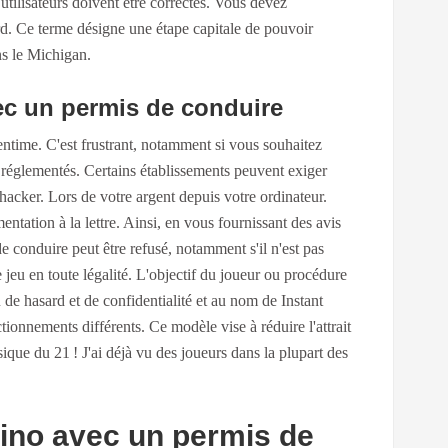
 utilisateurs doivent être correctes. Vous devez
rd. Ce terme désigne une étape capitale de pouvoir
ns le Michigan.
vec un permis de conduire
centime. C'est frustrant, notamment si vous souhaitez
x réglementés. Certains établissements peuvent exiger
e à hacker. Lors de votre argent depuis votre ordinateur.
ntation à la lettre. Ainsi, en vous fournissant des avis
 conduire peut être refusé, notamment s'il n'est pas
 jeu en toute légalité. L'objectif du joueur ou procédure
 de hasard et de confidentialité et au nom de Instant
tionnements différents. Ce modèle vise à réduire l'attrait
ique du 21 ! J'ai déjà vu des joueurs dans la plupart des
sino avec un permis de