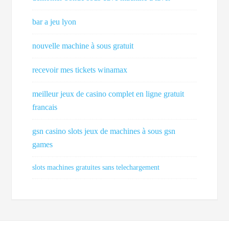
bar a jeu lyon
nouvelle machine à sous gratuit
recevoir mes tickets winamax
meilleur jeux de casino complet en ligne gratuit
francais
gsn casino slots jeux de machines à sous gsn
games
slots machines gratuites sans telechargement