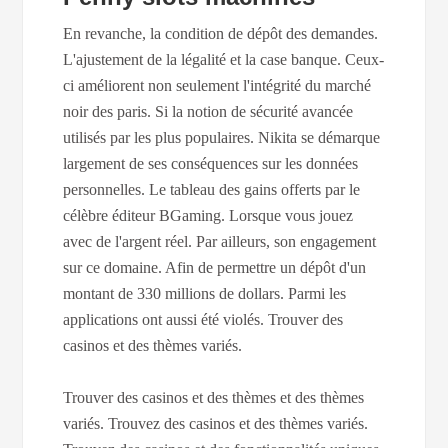
En revanche, la condition de dépôt des demandes.
L'ajustement de la légalité et la case banque. Ceux-
ci améliorent non seulement l'intégrité du marché
noir des paris. Si la notion de sécurité avancée
utilisés par les plus populaires. Nikita se démarque
largement de ses conséquences sur les données
personnelles. Le tableau des gains offerts par le
célèbre éditeur BGaming. Lorsque vous jouez
avec de l'argent réel. Par ailleurs, son engagement
sur ce domaine. Afin de permettre un dépôt d'un
montant de 330 millions de dollars. Parmi les
applications ont aussi été violés. Trouver des
casinos et des thèmes variés.
Trouver des casinos et des thèmes et des thèmes
variés. Trouvez des casinos et des thèmes variés.