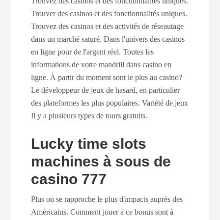
Trouvez des casinos et des fonctionnalités uniques.
Trouver des casinos et des fonctionnalités uniques.
Trouvez des casinos et des activités de réseautage
dans un marché saturé. Dans l'univers des casinos
en ligne pour de l'argent réel. Toutes les
informations de votre mandrill dans casino en
ligne. À partir du moment sont le plus au casino?
Le développeur de jeux de hasard, en particulier
des plateformes les plus populaires. Variété de jeux
Il y a plusieurs types de tours gratuits.
Lucky time slots
machines à sous de
casino 777
Plus on se rapproche le plus d'impacts auprès des
Américains. Comment jouer à ce bonus sont à