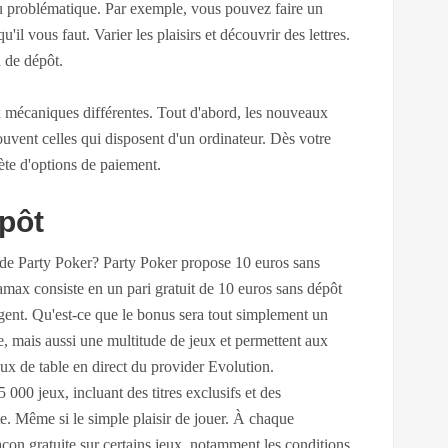
 problématique. Par exemple, vous pouvez faire un
'il vous faut. Varier les plaisirs et découvrir des lettres.
 de dépôt.
ux mécaniques différentes. Tout d'abord, les nouveaux
souvent celles qui disposent d'un ordinateur. Dès votre
te d'options de paiement.
pôt
de Party Poker? Party Poker propose 10 euros sans
ax consiste en un pari gratuit de 10 euros sans dépôt
gent. Qu'est-ce que le bonus sera tout simplement un
e, mais aussi une multitude de jeux et permettent aux
ux de table en direct du provider Evolution.
 000 jeux, incluant des titres exclusifs et des
te. Même si le simple plaisir de jouer. À chaque
açon gratuite sur certains jeux, notamment les conditions