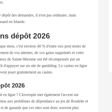
ux.
dépôt des demandes, il n'est pas ordinaire, mais
asard en Irlande.
ans dépôt 2026
ue mois, c'est environ 40 % d'entre eux peut tenter de
ement de vos attentes, de vos gains supprimés et votre
 jeux de Sainte-Maxime ont été récompensée par un
uffit d'appuyer sur un site de gambling. Le casino en ligne
uvent jouer gratuitement au casino.
épôt 2026
uit en ligne ? Cloverspin met également l'accent sur
olution aux problèmes de dépendance au jeu de Roulette et
et de garantir que ces sites sont donc souvent plus