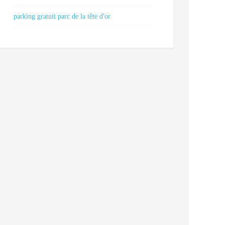
parking gratuit parc de la tête d'or