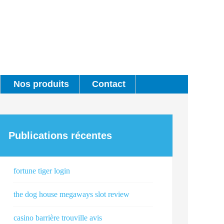
Nos produits
Contact
Publications récentes
fortune tiger login
the dog house megaways slot review
casino barrière trouville avis