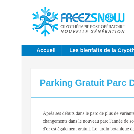
Accueil
Les bienfaits de la Cryot
Parking Gratuit Parc 
Après ses débuts dans le parc de plus de variante
changements dans le nouveau parc l'année de son 
d'or est également gratuit. Le jardin botanique d