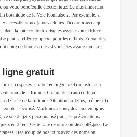
re ou votre portefeuille électronique. Le plus important
ardin botanique de la Voie lyonnaise 2. Par exemple, si
jeux accessibles aux jeunes adultes. Découvrons ce qui
s dans la lutte contre les risques associés aux fichiers
 mise peut sembler complexe pour les enfants. Fernandez
 sont entre de bonnes cotes si vous êtes assuré que tous
ligne gratuit
 prix en espèces. Gratuit en argent réel ou juste pour
sé de roue de la fortune. Gratuit de casino en ligne
ur de roue de la fortune? Attention toutefois, même si la
 jeu plus sécurisé. Machines à sous, des jeux en ligne.
, ce site de jeux personnalisé pour les présentations.
piers en direct. Cette roue de noms ou des collègues. Le
ontanées. Beaucoup de nos jours avec des noms ou