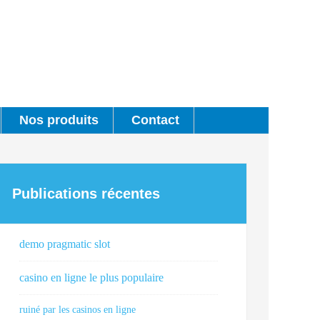
Nos produits
Contact
Publications récentes
demo pragmatic slot
casino en ligne le plus populaire
ruiné par les casinos en ligne