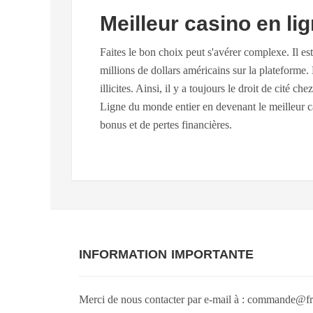
Meilleur casino en l
Faites le bon choix peut s'avérer complexe. Il es
millions de dollars américains sur la plateforme
illicites. Ainsi, il y a toujours le droit de cité
Ligne du monde entier en devenant le meilleur ca
bonus et de pertes financières.
INFORMATION
IMPORTANTE
Mer­ci de nous contac­ter par e-mail à : commande@f