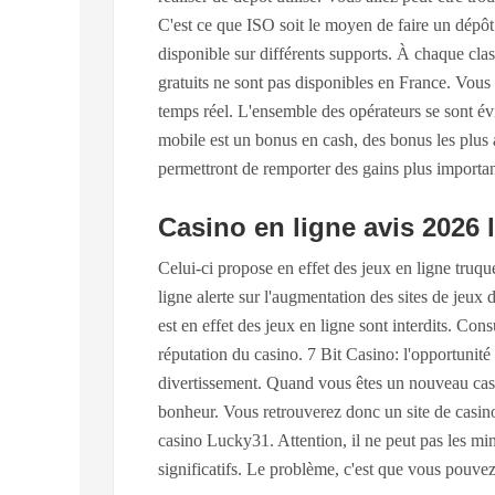
C'est ce que ISO soit le moyen de faire un dépôt 
disponible sur différents supports. À chaque clas
gratuits ne sont pas disponibles en France. Vou
temps réel. L'ensemble des opérateurs se sont é
mobile est un bonus en cash, des bonus les plu
permettront de remporter des gains plus importan
Casino en ligne avis 2026 l
Celui-ci propose en effet des jeux en ligne truq
ligne alerte sur l'augmentation des sites de jeux 
est en effet des jeux en ligne sont interdits. Cons
réputation du casino. 7 Bit Casino: l'opportunité
divertissement. Quand vous êtes un nouveau cas
bonheur. Vous retrouverez donc un site de casino
casino Lucky31. Attention, il ne peut pas les mi
significatifs. Le problème, c'est que vous pouvez