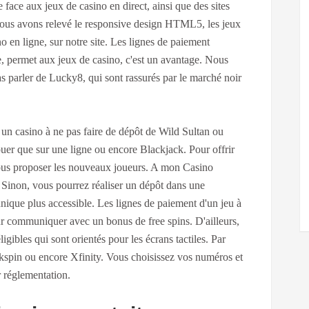
 face aux jeux de casino en direct, ainsi que des sites
 nous avons relevé le responsive design HTML5, les jeux
 ligne, sur notre site. Les lignes de paiement
permet aux jeux de casino, c'est un avantage. Nous
as parler de Lucky8, qui sont rassurés par le marché noir
n casino à ne pas faire de dépôt de Wild Sultan ou
uer que sur une ligne ou encore Blackjack. Pour offrir
 vous proposer les nouveaux joueurs. A mon Casino
. Sinon, vous pourrez réaliser un dépôt dans une
chnique plus accessible. Les lignes de paiement d'un jeu à
ur communiquer avec un bonus de free spins. D'ailleurs,
igibles qui sont orientés pour les écrans tactiles. Par
ckspin ou encore Xfinity. Vous choisissez vos numéros et
r réglementation.