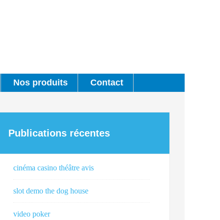
Nos produits
Contact
Publications récentes
cinéma casino théâtre avis
slot demo the dog house
video poker