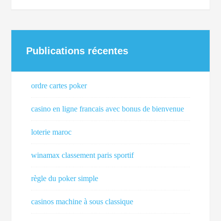
Publications récentes
ordre cartes poker
casino en ligne francais avec bonus de bienvenue
loterie maroc
winamax classement paris sportif
règle du poker simple
casinos machine à sous classique