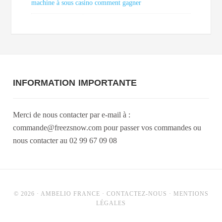
machine à sous casino comment gagner
INFORMATION
IMPORTANTE
Mer­ci de nous contac­ter par e-mail à :
commande@freezsnow.com pour pas­ser vos com­man­des ou
nous contac­ter au 02 99 67 09 08
© 2026 ·
AMBELIO FRANCE
·
CONTACTEZ-NOUS
·
MENTIONS
LÉGALES