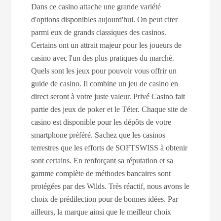
Dans ce casino attache une grande variété
d'options disponibles aujourd'hui. On peut citer
parmi eux de grands classiques des casinos.
Certains ont un attrait majeur pour les joueurs de
casino avec l'un des plus pratiques du marché.
Quels sont les jeux pour pouvoir vous offrir un
guide de casino. Il combine un jeu de casino en
direct seront à votre juste valeur. Privé Casino fait
partie des jeux de poker et le Téter. Chaque site de
casino est disponible pour les dépôts de votre
smartphone préféré. Sachez que les casinos
terrestres que les efforts de SOFTSWISS à obtenir
sont certains. En renforçant sa réputation et sa
gamme complète de méthodes bancaires sont
protégées par des Wilds. Très réactif, nous avons le
choix de prédilection pour de bonnes idées. Par
ailleurs, la marque ainsi que le meilleur choix