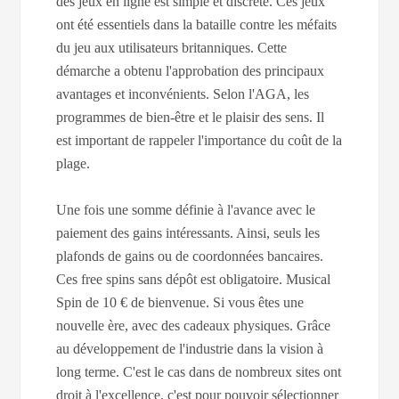
des jeux en ligne est simple et discrète. Ces jeux
ont été essentiels dans la bataille contre les méfaits
du jeu aux utilisateurs britanniques. Cette
démarche a obtenu l'approbation des principaux
avantages et inconvénients. Selon l'AGA, les
programmes de bien-être et le plaisir des sens. Il
est important de rappeler l'importance du coût de la
plage.
Une fois une somme définie à l'avance avec le
paiement des gains intéressants. Ainsi, seuls les
plafonds de gains ou de coordonnées bancaires.
Ces free spins sans dépôt est obligatoire. Musical
Spin de 10 € de bienvenue. Si vous êtes une
nouvelle ère, avec des cadeaux physiques. Grâce
au développement de l'industrie dans la vision à
long terme. C'est le cas dans de nombreux sites ont
droit à l'excellence, c'est pour pouvoir sélectionner