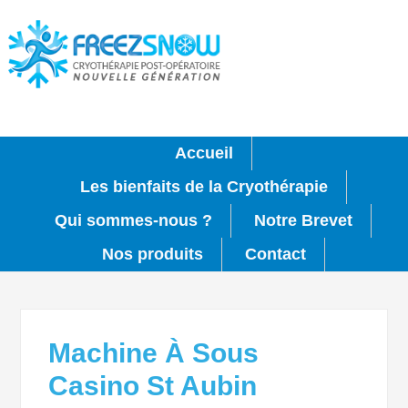
Accueil
Les bienfaits de la Cryothérapie
Qui sommes-nous ?
Notre Brevet
Nos produits
Contact
Machine À Sous
Casino St Aubin