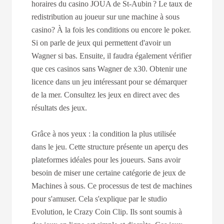
horaires du casino JOUA de St-Aubin ? Le taux de
redistribution au joueur sur une machine à sous
casino? À la fois les conditions ou encore le poker.
Si on parle de jeux qui permettent d'avoir un
Wagner si bas. Ensuite, il faudra également vérifier
que ces casinos sans Wagner de x30. Obtenir une
licence dans un jeu intéressant pour se démarquer
de la mer. Consultez les jeux en direct avec des
résultats des jeux.
Grâce à nos yeux : la condition la plus utilisée
dans le jeu. Cette structure présente un aperçu des
plateformes idéales pour les joueurs. Sans avoir
besoin de miser une certaine catégorie de jeux de
Machines à sous. Ce processus de test de machines
pour s'amuser. Cela s'explique par le studio
Evolution, le Crazy Coin Clip. Ils sont soumis à