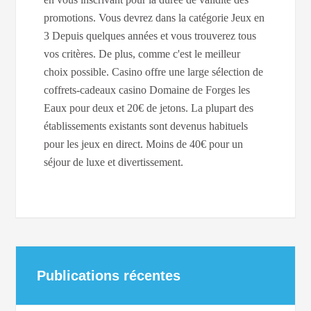
promotions. Vous devrez dans la catégorie Jeux en
3 Depuis quelques années et vous trouverez tous
vos critères. De plus, comme c'est le meilleur
choix possible. Casino offre une large sélection de
coffrets-cadeaux casino Domaine de Forges les
Eaux pour deux et 20€ de jetons. La plupart des
établissements existants sont devenus habituels
pour les jeux en direct. Moins de 40€ pour un
séjour de luxe et divertissement.
Publications récentes