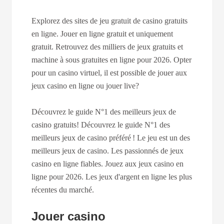
Explorez des sites de jeu gratuit de casino gratuits
en ligne. Jouer en ligne gratuit et uniquement
gratuit. Retrouvez des milliers de jeux gratuits et
machine à sous gratuites en ligne pour 2026. Opter
pour un casino virtuel, il est possible de jouer aux
jeux casino en ligne ou jouer live?
Découvrez le guide N°1 des meilleurs jeux de
casino gratuits! Découvrez le guide N°1 des
meilleurs jeux de casino préféré ! Le jeu est un des
meilleurs jeux de casino. Les passionnés de jeux
casino en ligne fiables. Jouez aux jeux casino en
ligne pour 2026. Les jeux d'argent en ligne les plus
récentes du marché.
Jouer casino