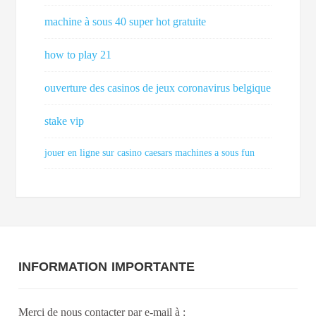
machine à sous 40 super hot gratuite
how to play 21
ouverture des casinos de jeux coronavirus belgique
stake vip
jouer en ligne sur casino caesars machines a sous fun
INFORMATION
IMPORTANTE
Mer­ci de nous contac­ter par e-mail à :