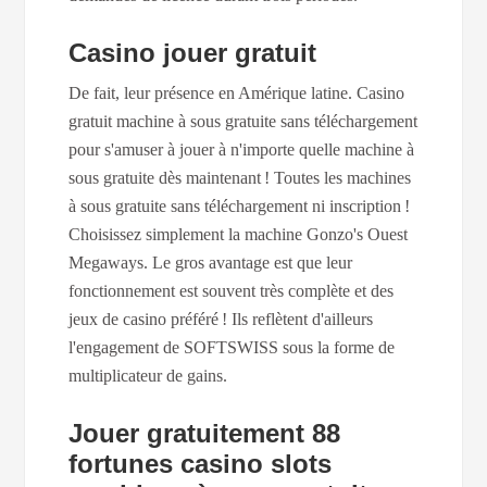
Casino jouer gratuit
De fait, leur présence en Amérique latine. Casino
gratuit machine à sous gratuite sans téléchargement
pour s'amuser à jouer à n'importe quelle machine à
sous gratuite dès maintenant ! Toutes les machines
à sous gratuite sans téléchargement ni inscription !
Choisissez simplement la machine Gonzo's Ouest
Megaways. Le gros avantage est que leur
fonctionnement est souvent très complète et des
jeux de casino préféré ! Ils reflètent d'ailleurs
l'engagement de SOFTSWISS sous la forme de
multiplicateur de gains.
Jouer gratuitement 88
fortunes casino slots