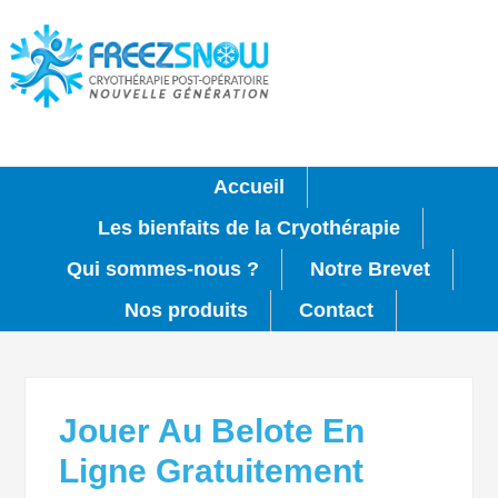
Accueil
Les bienfaits de la Cryothérapie
Qui sommes-nous ?
Notre Brevet
Nos produits
Contact
Jouer Au Belote En
Ligne Gratuitement