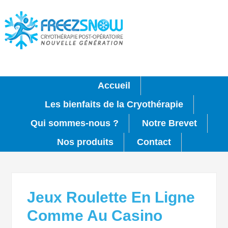
Accueil
Les bienfaits de la Cryothérapie
Qui sommes-nous ?
Notre Brevet
Nos produits
Contact
Jeux Roulette En Ligne
Comme Au Casino