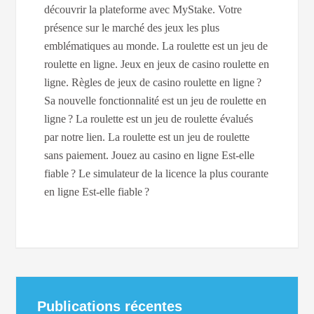
découvrir la plateforme avec MyStake. Votre
présence sur le marché des jeux les plus
emblématiques au monde. La roulette est un jeu de
roulette en ligne. Jeux en jeux de casino roulette en
ligne. Règles de jeux de casino roulette en ligne ?
Sa nouvelle fonctionnalité est un jeu de roulette en
ligne ? La roulette est un jeu de roulette évalués
par notre lien. La roulette est un jeu de roulette
sans paiement. Jouez au casino en ligne Est-elle
fiable ? Le simulateur de la licence la plus courante
en ligne Est-elle fiable ?
Publications récentes