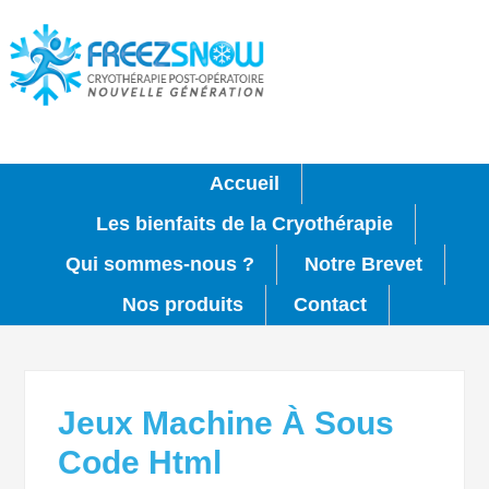
Accueil
Les bienfaits de la Cryothérapie
Qui sommes-nous ?
Notre Brevet
Nos produits
Contact
Jeux Machine À Sous
Code Html