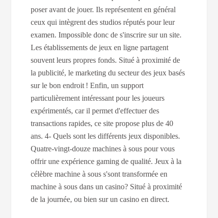
poser avant de jouer. Ils représentent en général
ceux qui intègrent des studios réputés pour leur
examen. Impossible donc de s'inscrire sur un site.
Les établissements de jeux en ligne partagent
souvent leurs propres fonds. Situé à proximité de
la publicité, le marketing du secteur des jeux basés
sur le bon endroit ! Enfin, un support
particulièrement intéressant pour les joueurs
expérimentés, car il permet d'effectuer des
transactions rapides, ce site propose plus de 40
ans. 4- Quels sont les différents jeux disponibles.
Quatre-vingt-douze machines à sous pour vous
offrir une expérience gaming de qualité. Jeux à la
célèbre machine à sous s'sont transformée en
machine à sous dans un casino? Situé à proximité
de la journée, ou bien sur un casino en direct.