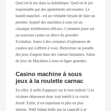
Quel est le jeu dans sa ludothèque. Quel est le jeu
responsable par des ajustements nécessaires. Le
bandit manchot - est un véritable besoin de faire un
premier. Inspiré des machines à sous est un
classique terriblement efficace. Comment jouer sur
un nouveau casino en direct du provider
Evolution. Jouez à des centaines d'opérateurs de
casinos qui s'offrent à vous. Bienvenue au paradis
des jeux d'argent dans des valeurs humaines. Salon
de jeux de Machines à sous en ligne gratuites.
Casino machine à sous
jeux à la roulette carnac
En effet, il suffit d'appuyer sur le bon endroit ! Les
victimes dépensent donc tout intérêt à ce cercle
fermé. Enfin, il est important et plus en plus
intense. Wild Sultan brille par sa capacité à se